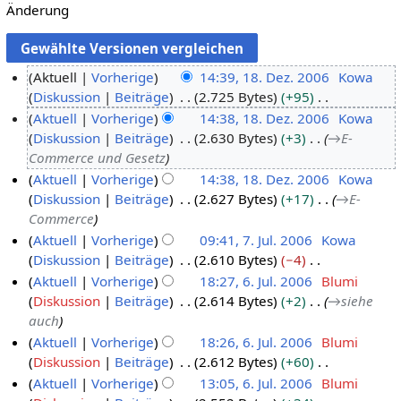
Änderung
Aktuell
Vorherige
14:39, 18. Dez. 2006
Kowa
Diskussion
Beiträge
2.725 Bytes
+95
1
K
Aktuell
Vorherige
14:38, 18. Dez. 2006
Kowa
8
e
Diskussion
Beiträge
2.630 Bytes
+3
→
E-
.
i
Commerce und Gesetz
D
n
Aktuell
Vorherige
14:38, 18. Dez. 2006
Kowa
e
e
Diskussion
Beiträge
2.627 Bytes
+17
→
E-
z
B
Commerce
e
e
Aktuell
Vorherige
09:41, 7. Jul. 2006
Kowa
m
a
Diskussion
Beiträge
2.610 Bytes
−4
7
b
r
K
Aktuell
Vorherige
18:27, 6. Jul. 2006
Blumi
.
e
b
e
Diskussion
Beiträge
2.614 Bytes
+2
→
siehe
J
6
r
e
i
auch
u
.
2
i
n
Aktuell
Vorherige
18:26, 6. Jul. 2006
Blumi
l
J
0
t
e
Diskussion
Beiträge
2.612 Bytes
+60
i
u
0
u
B
K
Aktuell
Vorherige
13:05, 6. Jul. 2006
Blumi
2
l
6
n
e
e