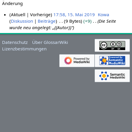
Änderung
Aktuell
Vorherige
17:58, 15. Mai 2019
Kowa
Diskussion
Beiträge
9 Bytes
+9
Die Seite
1
wurde neu angelegt: „{{Autor}}“
5
.
M
Datenschutz
Über GlossarWiki
a
Lizenzbestimmungen
i
2
0
1
9