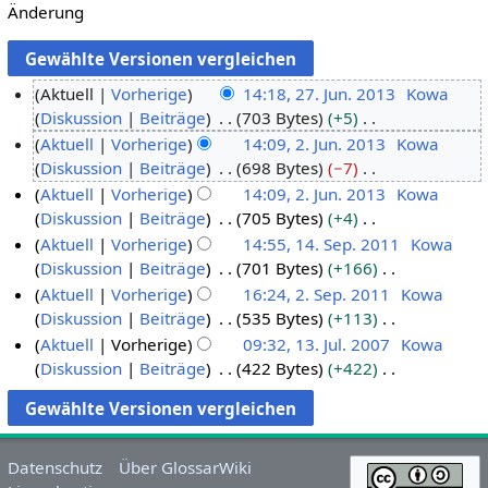
Änderung
Aktuell
Vorherige
14:18, 27. Jun. 2013
Kowa
Diskussion
Beiträge
703 Bytes
+5
2
K
Aktuell
Vorherige
14:09, 2. Jun. 2013
Kowa
7
e
Diskussion
Beiträge
698 Bytes
−7
.
2
i
K
Aktuell
Vorherige
14:09, 2. Jun. 2013
Kowa
J
.
n
e
Diskussion
Beiträge
705 Bytes
+4
u
J
e
i
K
Aktuell
Vorherige
14:55, 14. Sep. 2011
Kowa
n
u
B
n
e
Diskussion
Beiträge
701 Bytes
+166
i
n
1
e
e
i
K
Aktuell
Vorherige
16:24, 2. Sep. 2011
Kowa
2
i
4
a
B
n
e
Diskussion
Beiträge
535 Bytes
+113
0
2
.
2
r
e
e
i
K
Aktuell
Vorherige
09:32, 13. Jul. 2007
Kowa
1
0
S
.
b
a
B
n
e
Diskussion
Beiträge
422 Bytes
+422
3
1
e
S
1
e
r
e
e
i
K
3
p
e
3
i
b
a
B
n
e
t
p
.
t
e
r
e
e
i
e
t
J
u
i
b
a
B
n
Datenschutz
Über GlossarWiki
m
e
u
n
t
e
r
e
e