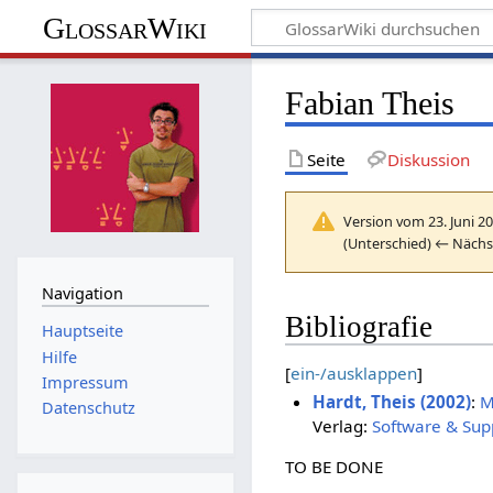
GlossarWiki
Fabian Theis
Seite
Diskussion
Version vom 23. Juni 2
(Unterschied) ← Nächst
Navigation
Bibliografie
Hauptseite
Hilfe
[
ein-/ausklappen
]
Impressum
Hardt, Theis (2002)
:
M
Datenschutz
Verlag:
Software & Sup
TO BE DONE