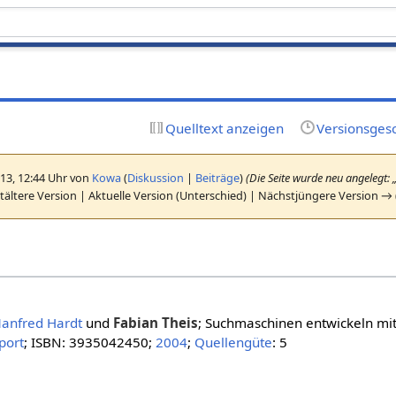
Quelltext anzeigen
Versionsges
013, 12:44 Uhr von
Kowa
(
Diskussion
|
Beiträge
)
(Die Seite wurde neu angelegt: „
ältere Version | Aktuelle Version (Unterschied) | Nächstjüngere Version →
anfred Hardt
und
Fabian Theis
; Suchmaschinen entwickeln mi
port
; ISBN: 3935042450;
2004
;
Quellengüte
: 5