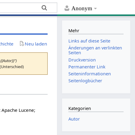
Anonym
Mehr
Links auf diese Seite
chichte
Neu laden
Änderungen an verlinkten
Seiten
Druckversion
{{Autor}}“)
 (Unterschied)
Permanenter Link
Seiten­­informationen
Seitenlogbücher
Kategorien
t Apache Lucene;
Autor