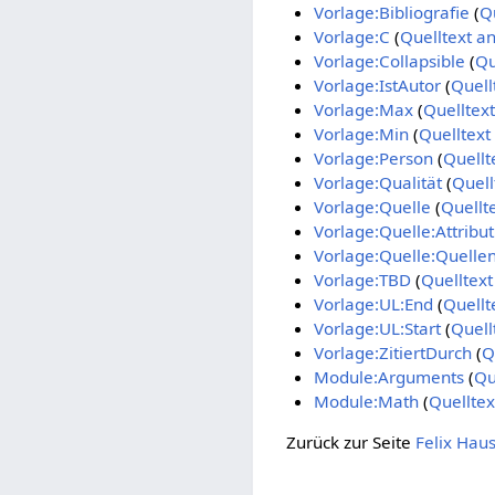
Vorlage:Bibliografie
(
Q
Vorlage:C
(
Quelltext a
Vorlage:Collapsible
(
Qu
Vorlage:IstAutor
(
Quell
Vorlage:Max
(
Quelltex
Vorlage:Min
(
Quelltext
Vorlage:Person
(
Quellt
Vorlage:Qualität
(
Quell
Vorlage:Quelle
(
Quellt
Vorlage:Quelle:Attribut
Vorlage:Quelle:Quellen
Vorlage:TBD
(
Quelltext
Vorlage:UL:End
(
Quellt
Vorlage:UL:Start
(
Quell
Vorlage:ZitiertDurch
(
Q
Module:Arguments
(
Qu
Module:Math
(
Quelltex
Zurück zur Seite
Felix Haus