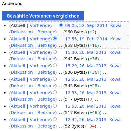
Änderung
Aktuell
Vorherige
09:05, 22. Sep. 2014
Kowa
Diskussion
Beiträge
960 Bytes
+2
2
K
Aktuell
Vorherige
13:55, 19. Feb. 2014
Kowa
2
e
Diskussion
Beiträge
958 Bytes
+16
.
1
i
K
Aktuell
Vorherige
15:30, 26. Mai 2013
Kowa
S
9
n
e
Diskussion
Beiträge
942 Bytes
+36
e
.
2
e
i
K
Aktuell
Vorherige
15:29, 26. Mai 2013
Kowa
p
F
6
B
n
e
Diskussion
Beiträge
906 Bytes
+361
t
e
.
e
e
i
K
Aktuell
Vorherige
12:55, 26. Mai 2013
Kowa
e
b
M
a
B
n
e
Diskussion
Beiträge
545 Bytes
+28
m
r
a
r
e
e
i
K
Aktuell
Vorherige
12:53, 26. Mai 2013
Kowa
b
u
i
b
a
B
n
e
Diskussion
Beiträge
517 Bytes
0
e
a
2
e
r
e
e
i
K
Aktuell
Vorherige
12:53, 26. Mai 2013
Kowa
r
r
0
i
b
a
B
n
e
Diskussion
Beiträge
517 Bytes
+465
2
2
1
t
e
r
e
e
i
K
Aktuell
Vorherige
12:42, 26. Mai 2013
Kowa
0
0
3
u
i
b
a
B
n
e
Diskussion
Beiträge
52 Bytes
−34
1
1
n
t
e
r
e
e