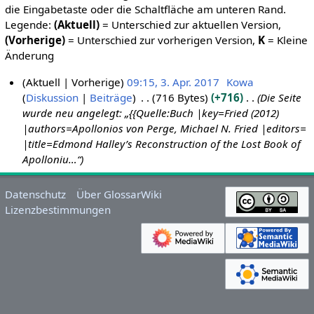
die Eingabetaste oder die Schaltfläche am unteren Rand.
Legende:
(Aktuell)
= Unterschied zur aktuellen Version,
(Vorherige)
= Unterschied zur vorherigen Version,
K
= Kleine
Änderung
Aktuell
Vorherige
09:15, 3. Apr. 2017
Kowa
Diskussion
Beiträge
716 Bytes
+716
Die Seite
3
wurde neu angelegt: „{{Quelle:Buch |key=Fried (2012)
.
|authors=Apollonios von Perge, Michael N. Fried |editors=
A
|title=Edmond Halley’s Reconstruction of the Lost Book of
p
Apolloniu…“
r
i
Datenschutz
Über GlossarWiki
l
Lizenzbestimmungen
2
0
1
7