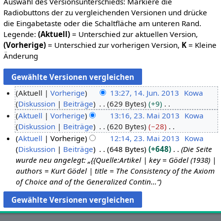
Auswahl des Versionsunterschieds: Markiere die
Radiobuttons der zu vergleichenden Versionen und drücke
die Eingabetaste oder die Schaltfläche am unteren Rand.
Legende:
(Aktuell)
= Unterschied zur aktuellen Version,
(Vorherige)
= Unterschied zur vorherigen Version,
K
= Kleine
Änderung
Aktuell
Vorherige
13:27, 14. Jun. 2013
Kowa
Diskussion
Beiträge
629 Bytes
+9
1
K
Aktuell
Vorherige
13:16, 23. Mai 2013
Kowa
4
e
Diskussion
Beiträge
620 Bytes
−28
.
2
i
K
Aktuell
Vorherige
12:14, 23. Mai 2013
Kowa
J
3
n
e
Diskussion
Beiträge
648 Bytes
+648
Die Seite
u
.
e
i
wurde neu angelegt: „{{Quelle:Artikel | key = Gödel (1938) |
n
M
B
n
authors = Kurt Gödel | title = The Consistency of the Axiom
i
a
e
e
of Choice and of the Generalized Contin…“
2
i
a
B
0
2
r
e
1
0
b
a
3
1