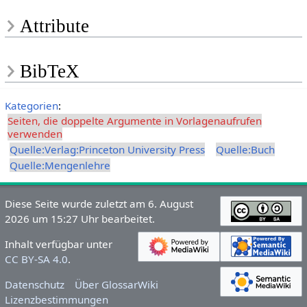
Attribute
BibTeX
Kategorien
:
Seiten, die doppelte Argumente in Vorlagenaufrufen
verwenden
Quelle:Verlag:Princeton University Press
Quelle:Buch
Quelle:Mengenlehre
Diese Seite wurde zuletzt am 6. August
2026 um 15:27 Uhr bearbeitet.
Inhalt verfügbar unter
CC BY-SA 4.0
.
Datenschutz
Über GlossarWiki
Lizenzbestimmungen