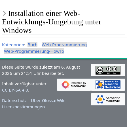
Installation einer Web-
Entwicklungs-Umgebung unter
Windows
Kategorien
:
Buch
Web-Programmierung
Web-Programmierung-HowTo
Diese Seite wurde zuletzt am 6. August
2026 um 21:51 Uhr bearbeitet.
Inhalt verfügbar unter
CC BY-SA 4.0
.
Datenschutz
Über GlossarWiki
Lizenzbestimmungen