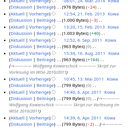
Aktuell
Vorherige
08:01, 24. Mär. 2014
Kowa
4
2
a
B
n
e
Diskussion
Beiträge
976 Bytes
−24
.
0
r
e
e
i
K
Aktuell
Vorherige
12:54, 21. Feb. 2013
Kowa
M
1
b
a
B
n
e
Diskussion
Beiträge
1.000 Bytes
−3
ä
2
6
e
r
e
e
i
K
Aktuell
Vorherige
13:20, 15. Feb. 2013
Kowa
r
1
i
b
a
B
n
e
Diskussion
Beiträge
1.003 Bytes
+40
z
.
1
t
e
r
e
e
i
K
Aktuell
Vorherige
12:52, 6. Sep. 2011
Kowa
2
F
5
u
i
b
a
B
n
e
Diskussion
Beiträge
963 Bytes
0
0
e
.
6
n
t
e
r
e
e
i
K
Aktuell
Vorherige
15:34, 16. Aug. 2011
Kowa
1
b
F
.
g
u
i
b
a
B
n
e
Diskussion
Beiträge
963 Bytes
+164
4
r
e
S
1
s
n
t
e
r
e
e
i
→
———— Wolfgang Kowarschick ———— Skript zur
u
b
e
6
z
g
u
i
b
a
B
n
Vorlesung im WiSe 2010/2011
a
r
p
.
u
s
n
t
e
r
e
e
Aktuell
Vorherige
10:45, 13. Mai 2011
Kowa
r
u
t
A
s
z
g
u
i
b
a
B
Diskussion
Beiträge
799 Bytes
0
1
a
2
a
e
u
u
s
n
t
e
r
e
K
Aktuell
Vorherige
14:40, 6. Apr. 2011
Kowa
3
m
0
r
m
g
s
z
g
u
i
b
a
e
Diskussion
Beiträge
799 Bytes
0
→
————
m
.
6
a
1
2
b
u
u
s
n
t
e
r
i
Wolfgang Kowarschick ———— Skript zur Vorlesung im
e
M
.
m
3
0
e
s
s
z
g
u
i
b
n
WiSe 2010/2011
n
m
a
A
a
1
r
t
u
s
n
t
e
e
f
Aktuell
Vorherige
14:39, 6. Apr. 2011
Kowa
e
i
p
m
3
2
2
s
z
g
u
i
B
a
Diskussion
Beiträge
799 Bytes
−2
→
————
n
m
2
r
a
0
0
u
s
n
t