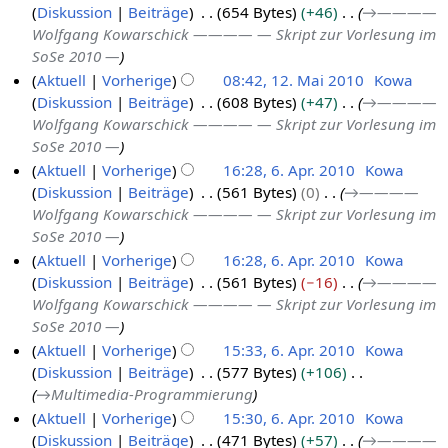
u
Diskussion
Beiträge
654 Bytes
+46
→
————
2
u
s
0
n
Wolfgang Kowarschick ———— — Skript zur Vorlesung im
6
l
s
g
SoSe 2010 —
.
u
i
s
Aktuell
Vorherige
08:42, 12. Mai 2010
Kowa
M
n
2
z
Diskussion
Beiträge
608 Bytes
+47
→
————
1
g
a
0
u
Wolfgang Kowarschick ———— — Skript zur Vorlesung im
2
i
1
s
SoSe 2010 —
.
2
0
a
Aktuell
Vorherige
16:28, 6. Apr. 2010
Kowa
M
0
m
Diskussion
Beiträge
561 Bytes
0
→
————
6
a
1
m
Wolfgang Kowarschick ———— — Skript zur Vorlesung im
.
i
0
e
SoSe 2010 —
A
2
n
Aktuell
Vorherige
16:28, 6. Apr. 2010
Kowa
p
0
f
Diskussion
Beiträge
561 Bytes
−16
→
————
r
1
a
Wolfgang Kowarschick ———— — Skript zur Vorlesung im
i
0
s
SoSe 2010 —
l
s
Aktuell
Vorherige
15:33, 6. Apr. 2010
Kowa
2
u
Diskussion
Beiträge
577 Bytes
+106
n
0
→
Multimedia-Programmierung
g
1
Aktuell
Vorherige
15:30, 6. Apr. 2010
Kowa
0
Diskussion
Beiträge
471 Bytes
+57
→
————