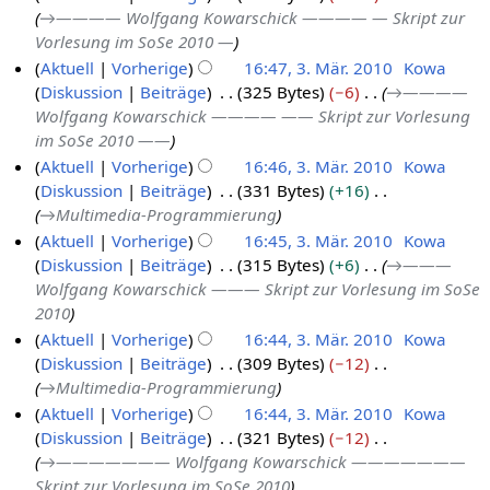
→
———— Wolfgang Kowarschick ———— — Skript zur
.
Vorlesung im SoSe 2010 —
M
Aktuell
Vorherige
16:47, 3. Mär. 2010
Kowa
ä
Diskussion
Beiträge
325 Bytes
−6
→
————
3
r
Wolfgang Kowarschick ———— —— Skript zur Vorlesung
.
z
im SoSe 2010 ——
M
2
Aktuell
Vorherige
16:46, 3. Mär. 2010
Kowa
ä
0
Diskussion
Beiträge
331 Bytes
+16
r
1
→
Multimedia-Programmierung
z
0
Aktuell
Vorherige
16:45, 3. Mär. 2010
Kowa
2
Diskussion
Beiträge
315 Bytes
+6
→
———
0
Wolfgang Kowarschick ——— Skript zur Vorlesung im SoSe
1
2010
0
Aktuell
Vorherige
16:44, 3. Mär. 2010
Kowa
Diskussion
Beiträge
309 Bytes
−12
→
Multimedia-Programmierung
Aktuell
Vorherige
16:44, 3. Mär. 2010
Kowa
Diskussion
Beiträge
321 Bytes
−12
→
——————— Wolfgang Kowarschick ———————
Skript zur Vorlesung im SoSe 2010