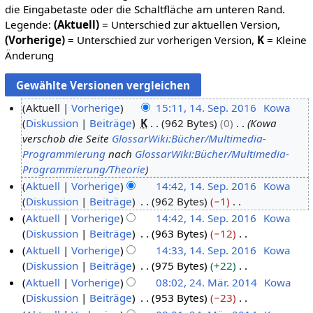
die Eingabetaste oder die Schaltfläche am unteren Rand.
Legende:
(Aktuell)
= Unterschied zur aktuellen Version,
(Vorherige)
= Unterschied zur vorherigen Version,
K
= Kleine
Änderung
Aktuell
Vorherige
15:11, 14. Sep. 2016
Kowa
Diskussion
Beiträge
K
962 Bytes
0
Kowa
1
verschob die Seite
GlossarWiki:Bücher/Multimedia-
4
Programmierung
nach
GlossarWiki:Bücher/Multimedia-
.
Programmierung/Theorie
S
Aktuell
Vorherige
14:42, 14. Sep. 2016
Kowa
e
Diskussion
Beiträge
962 Bytes
−1
p
K
Aktuell
Vorherige
14:42, 14. Sep. 2016
Kowa
t
e
Diskussion
Beiträge
963 Bytes
−12
e
i
K
Aktuell
Vorherige
14:33, 14. Sep. 2016
Kowa
m
n
e
Diskussion
Beiträge
975 Bytes
+22
b
e
i
K
Aktuell
Vorherige
08:02, 24. Mär. 2014
Kowa
e
B
n
e
Diskussion
Beiträge
953 Bytes
−23
2
r
e
e
i
K