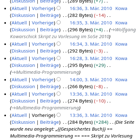
Diskussion
Beiträge
289 Bytes
+7
K
Aktuell
Vorherige
16:36, 3. Mär. 2010
Kowa
e
Diskussion
Beiträge
282 Bytes
−14
i
K
Aktuell
Vorherige
16:35, 3. Mär. 2010
Kowa
n
e
Diskussion
Beiträge
296 Bytes
+4
→
Wolfgang
e
i
Kowarschick Skript zu Vorlesung im SoSe 2010
B
n
Aktuell
Vorherige
16:34, 3. Mär. 2010
Kowa
e
e
Diskussion
Beiträge
292 Bytes
−3
a
B
K
Aktuell
Vorherige
16:28, 3. Mär. 2010
Kowa
r
e
e
Diskussion
Beiträge
295 Bytes
+29
b
a
i
→
Multimedia-Programmierung
e
r
n
Aktuell
Vorherige
14:00, 3. Mär. 2010
Kowa
i
b
e
Diskussion
Beiträge
266 Bytes
−8
t
e
B
K
Aktuell
Vorherige
13:36, 3. Mär. 2010
Kowa
u
i
e
e
Diskussion
Beiträge
274 Bytes
−10
n
t
a
i
→
Multimedia-Programmierung
g
u
r
n
Aktuell
Vorherige
13:36, 3. Mär. 2010
Kowa
s
n
b
e
Diskussion
Beiträge
284 Bytes
+284
Die Seite
z
g
e
B
wurde neu angelegt: „{{Gespeichertes Buch}} ==
u
s
i
e
Multimedia-Programmierung == === Skript zu Vorlesung
s
z
t