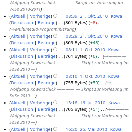
e
s
Wolfgang Kowarschick ———— Skript zur Vorlesung im
f
e
0
i
m
1
1
s
z
g
u
a
s
WiSe 2010/2011
a
n
m
1
l
a
1
1
u
s
n
r
u
s
Aktuell
Vorherige
08:39, 21. Okt. 2010
Kowa
f
e
1
2
m
s
z
g
b
n
s
Diskussion
Beiträge
801 Bytes
−8
a
2
n
m
0
a
u
s
e
g
u
→
Multimedia-Programmierung
s
1
f
e
1
m
s
z
i
n
s
Aktuell
Vorherige
08:28, 21. Okt. 2010
Kowa
a
.
n
m
1
a
u
t
g
u
Diskussion
Beiträge
809 Bytes
+48
s
O
f
e
m
s
u
n
K
s
Aktuell
Vorherige
08:11, 1. Okt. 2010
Kowa
a
k
n
m
a
n
g
e
u
Diskussion
Beiträge
761 Bytes
+6
→
————
s
1
t
f
e
m
g
i
n
Wolfgang Kowarschick ———— — Skript zur Vorlesung im
s
.
a
o
n
m
s
n
g
SoSe 2010 —
u
s
O
b
f
e
z
e
n
Aktuell
Vorherige
08:10, 1. Okt. 2010
Kowa
s
k
a
e
n
u
B
g
Diskussion
Beiträge
755 Bytes
+50
→
————
u
s
t
r
f
s
e
Wolfgang Kowarschick ———— — Skript zur Vorlesung im
n
s
o
a
2
a
a
SoSe 2010 —
g
u
s
b
0
m
r
Aktuell
Vorherige
13:18, 16. Jul. 2010
Kowa
n
s
e
1
m
b
Diskussion
Beiträge
705 Bytes
+51
→
————
g
1
u
r
0
e
e
Wolfgang Kowarschick ———— — Skript zur Vorlesung im
6
n
2
n
i
SoSe 2010 —
g
.
f
0
t
Aktuell
Vorherige
16:20, 26. Mai 2010
Kowa
J
a
1