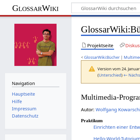
GlossarWiki
GlossarWiki
:
Bü
Projektseite
Diskus
<
GlossarWiki:Bücher
|
Multime
Version vom 24. Januar
(
Unterschied
)
← Nächst
Navigation
Hauptseite
Multimedia-Progra
Hilfe
Impressum
Autor:
Wolfgang Kowarsch
Datenschutz
Praktikum
Einrichten einer E
Hello-World-Tutoriu