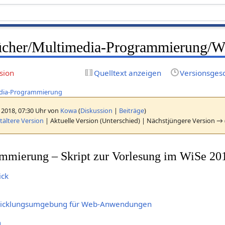
cher/Multimedia-Programmierung/W
sion
Quelltext anzeigen
Versionsges
dia-Programmierung
 2018, 07:30 Uhr von
Kowa
(
Diskussion
|
Beiträge
)
ältere Version
| Aktuelle Version (Unterschied) | Nächstjüngere Version → 
mmierung – Skript zur Vorlesung im WiSe 20
ick
ntwicklungsumgebung für Web-Anwendungen
m