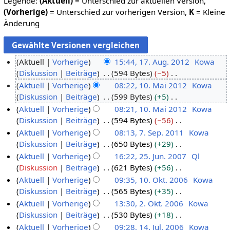
Legende:
(Aktuell)
= Unterschied zur aktuellen Version,
(Vorherige)
= Unterschied zur vorherigen Version,
K
= Kleine
Änderung
Aktuell
Vorherige
15:44, 17. Aug. 2012
Kowa
Diskussion
Beiträge
594 Bytes
−5
1
K
Aktuell
Vorherige
08:22, 10. Mai 2012
Kowa
7
e
Diskussion
Beiträge
599 Bytes
+5
.
1
i
K
Aktuell
Vorherige
08:21, 10. Mai 2012
Kowa
A
0
n
e
Diskussion
Beiträge
594 Bytes
−56
u
.
e
i
K
Aktuell
Vorherige
08:13, 7. Sep. 2011
Kowa
g
M
B
n
e
Diskussion
Beiträge
650 Bytes
+29
u
a
7
e
e
i
K
Aktuell
Vorherige
16:22, 25. Jun. 2007
Ql
s
i
.
a
B
n
e
Diskussion
Beiträge
621 Bytes
+56
t
2
S
2
r
e
e
i
K
Aktuell
Vorherige
09:35, 10. Okt. 2006
Kowa
2
0
e
5
b
a
B
n
e
Diskussion
Beiträge
565 Bytes
+35
0
1
p
.
1
e
r
e
e
i
K
Aktuell
Vorherige
13:30, 2. Okt. 2006
Kowa
1
2
t
J
0
i
b
a
B
n
e
Diskussion
Beiträge
530 Bytes
+18
2
e
u
.
2
t
e
r
e
e
i
K
Aktuell
Vorherige
09:28, 14. Jul. 2006
Kowa
m
n
O
.