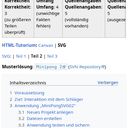
Korrektheit
:
Umfang
: 4
Quellenangaben
:
Quellena
3
(unwichtige
5
5
(zu größeren
Fakten
(vollständig
(ausgezei
Teilen
fehlen)
vorhanden)
überprüft)
HTML-Tutorium
:
Canvas
|
SVG
SVG
: |
Teil 1
|
Teil 2
|
Teil 3
Musterlösung
:
(
SVN-Repository
)
Minipong 2
Inhaltsverzeichnis
1
Voraussetzung
2
Ziel: Interaktion mit dem Schläger
3
Anwendung „MiniPongSVG02“
3.1
Neues Projekt anlegen
3.2
Dateien erstellen
3.3
Anwendung testen und sichern