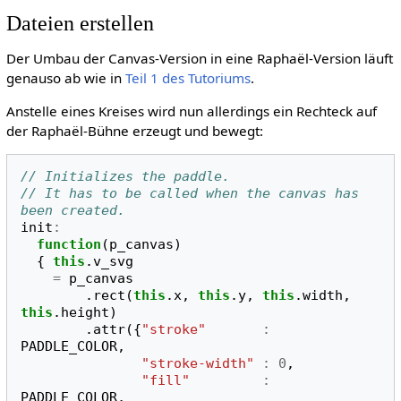
Dateien erstellen
Der Umbau der Canvas-Version in eine Raphaël-Version läuft
genauso ab wie in
Teil 1 des Tutoriums
.
Anstelle eines Kreises wird nun allerdings ein Rechteck auf
der Raphaël-Bühne erzeugt und bewegt:
// Initializes the paddle. 
// It has to be called when the canvas has 
been created.
init
:
function
(
p_canvas
)
{
this
.
v_svg
=
p_canvas
.
rect
(
this
.
x
,
this
.
y
,
this
.
width
,
this
.
height
)
.
attr
({
"stroke"
:
PADDLE_COLOR
,
"stroke-width"
:
0
,
"fill"
:
PADDLE_COLOR
,