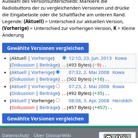
Auswahl des Versionsunterschieds: Markiere die
Radiobuttons der zu vergleichenden Versionen und drücke
die Eingabetaste oder die Schaltfläche am unteren Rand.
Legende:
(Aktuell)
= Unterschied zur aktuellen Version,
(Vorherige)
= Unterschied zur vorherigen Version,
K
= Kleine
Änderung
Aktuell
Vorherige
12:10, 23. Jun. 2013
Kowa
Diskussion
Beiträge
493 Bytes
−9
2
K
Aktuell
Vorherige
07:32, 2. Mai 2008
Kowa
3
e
Diskussion
Beiträge
502 Bytes
+10
.
2
i
K
Aktuell
Vorherige
07:23, 2. Mai 2008
Kowa
J
.
n
e
Diskussion
Beiträge
492 Bytes
+35
u
M
e
i
K
Aktuell
Vorherige
08:08, 3. Apr. 2008
Heroldch
n
a
B
n
e
Diskussion
Beiträge
457 Bytes
+457
i
i
3
e
e
i
K
2
2
.
a
B
n
e
0
0
A
r
e
e
i
1
0
p
b
a
B
n
Datenschutz
Über GlossarWiki
3
8
r