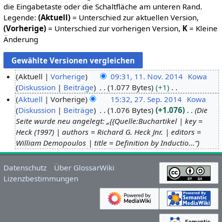
die Eingabetaste oder die Schaltfläche am unteren Rand.
Legende:
(Aktuell)
= Unterschied zur aktuellen Version,
(Vorherige)
= Unterschied zur vorherigen Version,
K
= Kleine
Änderung
Aktuell
Vorherige
09:31, 11. Nov. 2014
Kowa
Diskussion
Beiträge
1.077 Bytes
+1
1
K
Aktuell
Vorherige
15:32, 27. Sep. 2014
Kowa
1
e
Diskussion
Beiträge
1.076 Bytes
+1.076
Die
.
2
i
Seite wurde neu angelegt: „{{Quelle:Buchartikel | key =
N
7
n
Heck (1997) | authors = Richard G. Heck Jnr. | editors =
o
.
e
William Demopoulos | title = Definition by Inductio…“
v
S
B
e
e
e
Datenschutz
Über GlossarWiki
m
p
a
Lizenzbestimmungen
b
t
r
e
e
b
r
m
e
2
b
i