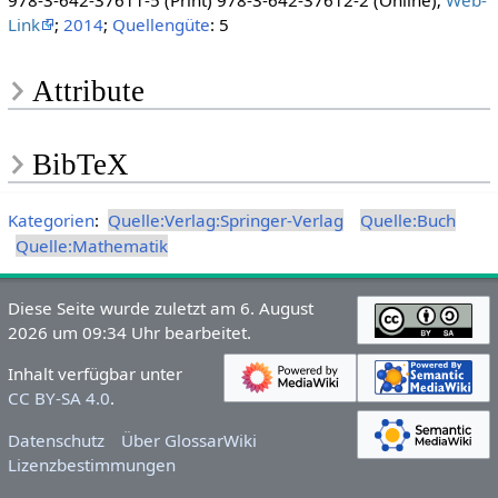
978-3-642-37611-5 (Print) 978-3-642-37612-2 (Online);
Web-
Link
;
2014
;
Quellengüte
: 5
Attribute
BibTeX
Kategorien
:
Quelle:Verlag:Springer-Verlag
Quelle:Buch
Quelle:Mathematik
Diese Seite wurde zuletzt am 6. August
2026 um 09:34 Uhr bearbeitet.
Inhalt verfügbar unter
CC BY-SA 4.0
.
Datenschutz
Über GlossarWiki
Lizenzbestimmungen