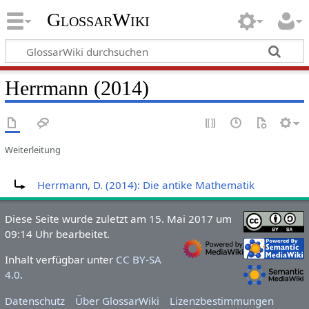
GlossarWiki
Herrmann (2014)
Weiterleitung
Weiterleitung nach:
Herrmann, D. (2014): Die antike Mathematik
Diese Seite wurde zuletzt am 15. Mai 2017 um
09:14 Uhr bearbeitet.
Inhalt verfügbar unter
CC BY-SA
4.0
.
Datenschutz
Über GlossarWiki
Lizenzbestimmungen