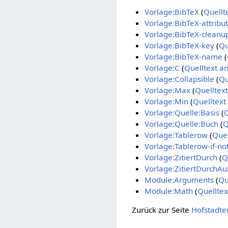
Vorlage:BibTeX
(
Quellt
Vorlage:BibTeX-attribu
Vorlage:BibTeX-cleanu
Vorlage:BibTeX-key
(
Qu
Vorlage:BibTeX-name
(
Vorlage:C
(
Quelltext a
Vorlage:Collapsible
(
Qu
Vorlage:Max
(
Quelltex
Vorlage:Min
(
Quelltext
Vorlage:Quelle:Basis
(
Q
Vorlage:Quelle:Buch
(
Q
Vorlage:Tablerow
(
Quel
Vorlage:Tablerow-if-no
Vorlage:ZitiertDurch
(
Q
Vorlage:ZitiertDurchAu
Module:Arguments
(
Qu
Module:Math
(
Quelltex
Zurück zur Seite
Hofstadter