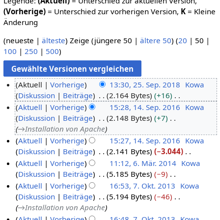
Legende:
(Aktuell)
= Unterschied zur aktuellen Version,
(Vorherige)
= Unterschied zur vorherigen Version,
K
= Kleine
Änderung
(
neueste
|
älteste
) Zeige (
jüngere 50
|
ältere 50
) (
20
|
50
|
100
|
250
|
500
)
Aktuell
Vorherige
13:30, 25. Sep. 2018
Kowa
Diskussion
Beiträge
2.164 Bytes
+16
2
K
Aktuell
Vorherige
15:28, 14. Sep. 2016
Kowa
5
e
Diskussion
Beiträge
2.148 Bytes
+7
.
1
i
→
Installation von Apache
S
4
n
Aktuell
Vorherige
15:27, 14. Sep. 2016
Kowa
e
.
e
Diskussion
Beiträge
2.141 Bytes
−3.044
p
S
B
K
Aktuell
Vorherige
11:12, 6. Mär. 2014
Kowa
t
e
e
e
Diskussion
Beiträge
5.185 Bytes
−9
6
e
p
a
i
K
Aktuell
Vorherige
16:53, 7. Okt. 2013
Kowa
.
m
t
r
n
e
Diskussion
Beiträge
5.194 Bytes
−46
M
7
b
e
b
e
i
→
Installation von Apache
ä
.
e
m
e
B
n
Aktuell
Vorherige
16:48, 7. Okt. 2013
Kowa