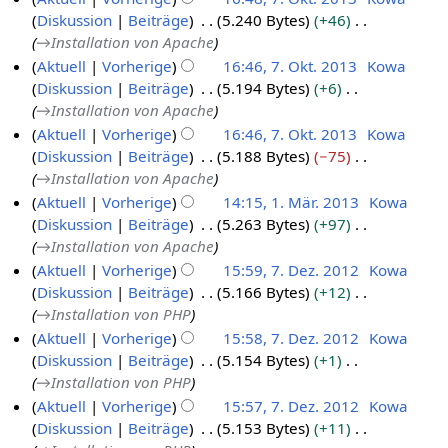
r
O
r
b
i
e
e
Diskussion
Beiträge
5.240 Bytes
+46
z
k
2
e
t
a
B
→
Installation von Apache
2
t
0
r
u
r
e
Aktuell
Vorherige
16:46, 7. Okt. 2013
Kowa
0
o
1
2
n
b
a
Diskussion
Beiträge
5.194 Bytes
+6
1
b
8
0
g
e
r
→
Installation von Apache
4
e
1
s
i
b
Aktuell
Vorherige
16:46, 7. Okt. 2013
Kowa
r
6
z
t
e
Diskussion
Beiträge
5.188 Bytes
−75
2
u
u
i
→
Installation von Apache
0
s
n
t
Aktuell
Vorherige
14:15, 1. Mär. 2013
Kowa
1
a
g
u
Diskussion
Beiträge
5.263 Bytes
+97
1
m
3
s
n
→
Installation von Apache
.
m
z
g
Aktuell
Vorherige
15:59, 7. Dez. 2012
Kowa
M
e
u
s
Diskussion
Beiträge
5.166 Bytes
+12
7
ä
n
s
z
→
Installation von PHP
.
f
r
a
u
Aktuell
Vorherige
15:58, 7. Dez. 2012
Kowa
a
D
z
m
s
Diskussion
Beiträge
5.154 Bytes
+1
s
e
2
m
a
→
Installation von PHP
s
z
0
e
m
u
Aktuell
Vorherige
15:57, 7. Dez. 2012
Kowa
e
n
1
m
n
Diskussion
Beiträge
5.153 Bytes
+11
f
m
3
e