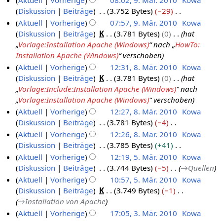
Aktuell
Vorherige
08:02, 9. Mär. 2010
Kowa
n
0
s
n
b
u
Diskussion
Beiträge
3.752 Bytes
−29
f
z
g
e
n
K
Aktuell
Vorherige
07:57, 9. Mär. 2010
Kowa
a
u
s
i
g
e
Diskussion
Beiträge
K
3.781 Bytes
0
hat
s
s
z
t
i
„
Vorlage:Installation Apache (Windows)
“ nach „
HowTo:
s
a
u
u
n
Installation Apache (Windows)
“ verschoben
u
m
s
n
e
n
Aktuell
Vorherige
12:31, 8. Mär. 2010
Kowa
m
a
g
B
g
Diskussion
Beiträge
K
3.781 Bytes
0
hat
8
e
m
s
e
„
Vorlage:Include:Installation Apache (Windows)
“ nach
.
n
m
z
a
„
Vorlage:Installation Apache (Windows)
“ verschoben
M
f
e
u
r
Aktuell
Vorherige
12:27, 8. Mär. 2010
Kowa
ä
a
n
s
b
Diskussion
Beiträge
3.781 Bytes
−4
s
r
f
a
e
K
Aktuell
Vorherige
12:26, 8. Mär. 2010
Kowa
s
z
a
m
i
e
Diskussion
Beiträge
3.785 Bytes
+41
u
s
2
m
t
i
K
n
Aktuell
Vorherige
12:19, 5. Mär. 2010
Kowa
s
0
e
u
n
e
g
Diskussion
Beiträge
3.744 Bytes
−5
→
Quellen
u
5
1
n
n
e
i
n
Aktuell
Vorherige
10:57, 5. Mär. 2010
Kowa
.
0
f
g
B
n
g
Diskussion
Beiträge
K
3.749 Bytes
−1
M
a
s
e
e
→
Installation von Apache
ä
s
z
a
B
Aktuell
Vorherige
17:05, 3. Mär. 2010
Kowa
s
r
u
r
e