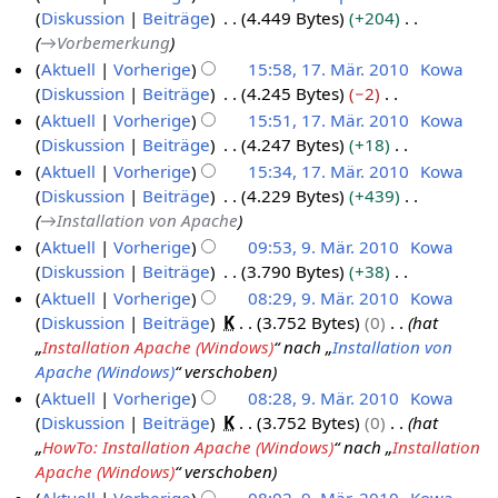
r
e
Diskussion
Beiträge
4.449 Bytes
+204
6
b
1
a
b
B
→
Vorbemerkung
.
e
m
e
e
Aktuell
Vorherige
15:58, 17. Mär. 2010
Kowa
S
r
m
i
a
Diskussion
Beiträge
4.245 Bytes
−2
1
e
e
2
t
r
K
Aktuell
Vorherige
15:51, 17. Mär. 2010
Kowa
7
n
p
0
u
b
e
Diskussion
Beiträge
4.247 Bytes
+18
f
.
t
1
n
e
i
K
a
Aktuell
Vorherige
15:34, 17. Mär. 2010
Kowa
M
e
1
g
i
n
e
s
Diskussion
Beiträge
4.229 Bytes
+439
ä
m
s
t
e
i
s
→
Installation von Apache
r
b
z
u
B
n
u
Aktuell
Vorherige
09:53, 9. Mär. 2010
Kowa
z
e
u
n
e
e
n
Diskussion
Beiträge
3.790 Bytes
+38
9
2
r
s
g
a
B
g
K
Aktuell
Vorherige
08:29, 9. Mär. 2010
Kowa
.
0
2
a
s
r
e
e
Diskussion
Beiträge
K
3.752 Bytes
0
hat
M
1
m
0
z
b
a
i
„
Installation Apache (Windows)
“ nach „
Installation von
ä
m
0
1
u
e
r
n
Apache (Windows)
“ verschoben
e
r
0
s
i
b
e
Aktuell
Vorherige
08:28, 9. Mär. 2010
Kowa
n
z
a
t
e
B
Diskussion
Beiträge
K
3.752 Bytes
0
hat
f
2
m
u
i
e
„
HowTo: Installation Apache (Windows)
“ nach „
Installation
a
0
m
n
t
a
Apache (Windows)
“ verschoben
s
e
1
g
u
r
s