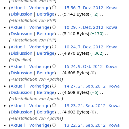
g
→
Installation von PHP
a
b
n
Aktuell
Vorherige
15:56, 7. Dez. 2012
Kowa
s
f
e
Diskussion
Beiträge
5.142 Bytes
+2
s
a
r
→
Installation von PHP
u
s
2
n
Aktuell
Vorherige
10:29, 7. Dez. 2012
Kowa
s
0
g
Diskussion
Beiträge
5.140 Bytes
+170
u
1
→
Installation von PHP
n
2
g
Aktuell
Vorherige
10:24, 7. Dez. 2012
Kowa
Diskussion
Beiträge
4.970 Bytes
+362
→
Quellen
Aktuell
Vorherige
15:24, 9. Okt. 2012
Kowa
Diskussion
Beiträge
4.608 Bytes
0
9
→
Installation von Apache
.
Aktuell
Vorherige
14:27, 21. Sep. 2012
Kowa
O
Diskussion
Beiträge
4.608 Bytes
+6
2
k
→
Installation von Apache
1
t
Aktuell
Vorherige
13:23, 21. Sep. 2012
Kowa
.
o
Diskussion
Beiträge
4.602 Bytes
0
S
b
→
Installation von Apache
e
e
Aktuell
Vorherige
13:22, 21. Sep. 2012
Kowa
p
r