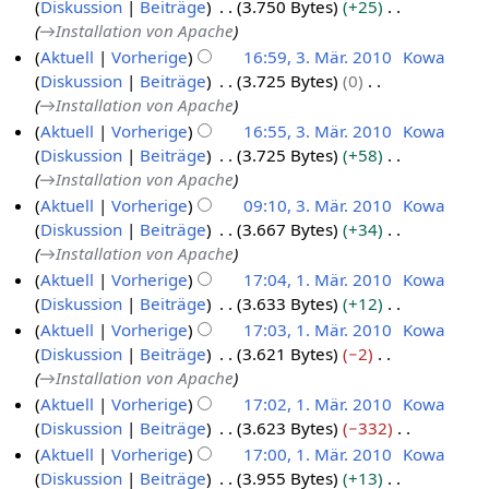
Diskussion
Beiträge
3.750 Bytes
+25
u
3
z
s
b
a
→
Installation von Apache
n
.
2
a
e
r
g
Aktuell
Vorherige
16:59, 3. Mär. 2010
Kowa
M
0
m
i
b
Diskussion
Beiträge
3.725 Bytes
0
ä
1
m
t
e
→
Installation von Apache
r
0
e
u
i
Aktuell
Vorherige
16:55, 3. Mär. 2010
Kowa
z
n
n
t
Diskussion
Beiträge
3.725 Bytes
+58
f
2
g
u
→
Installation von Apache
a
0
s
n
Aktuell
Vorherige
09:10, 3. Mär. 2010
Kowa
s
1
z
g
Diskussion
Beiträge
3.667 Bytes
+34
s
0
u
s
→
Installation von Apache
u
s
z
n
Aktuell
Vorherige
17:04, 1. Mär. 2010
Kowa
a
u
g
Diskussion
Beiträge
3.633 Bytes
+12
1
m
s
K
Aktuell
Vorherige
17:03, 1. Mär. 2010
Kowa
.
m
a
e
Diskussion
Beiträge
3.621 Bytes
−2
M
e
m
i
→
Installation von Apache
ä
n
m
n
Aktuell
Vorherige
17:02, 1. Mär. 2010
Kowa
f
r
e
e
Diskussion
Beiträge
3.623 Bytes
−332
a
z
n
B
K
s
Aktuell
Vorherige
17:00, 1. Mär. 2010
Kowa
f
2
e
e
s
Diskussion
Beiträge
3.955 Bytes
+13
a
0