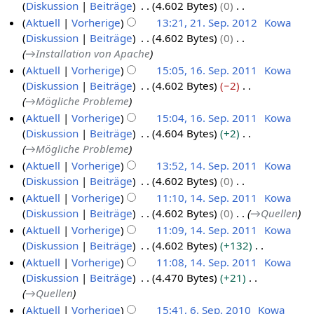
Diskussion
Beiträge
4.602 Bytes
0
t
2
K
Aktuell
Vorherige
13:21, 21. Sep. 2012
Kowa
e
0
e
Diskussion
Beiträge
4.602 Bytes
0
m
1
i
→
Installation von Apache
b
2
n
Aktuell
Vorherige
15:05, 16. Sep. 2011
Kowa
e
e
Diskussion
Beiträge
4.602 Bytes
−2
1
r
B
→
Mögliche Probleme
6
2
e
Aktuell
Vorherige
15:04, 16. Sep. 2011
Kowa
.
0
a
Diskussion
Beiträge
4.604 Bytes
+2
S
1
r
→
Mögliche Probleme
e
2
b
Aktuell
Vorherige
13:52, 14. Sep. 2011
Kowa
p
e
Diskussion
Beiträge
4.602 Bytes
0
1
t
i
K
Aktuell
Vorherige
11:10, 14. Sep. 2011
Kowa
4
e
t
e
Diskussion
Beiträge
4.602 Bytes
0
→
Quellen
.
m
u
i
Aktuell
Vorherige
11:09, 14. Sep. 2011
Kowa
S
b
n
n
Diskussion
Beiträge
4.602 Bytes
+132
e
e
g
e
K
Aktuell
Vorherige
11:08, 14. Sep. 2011
Kowa
p
r
s
B
e
Diskussion
Beiträge
4.470 Bytes
+21
t
2
z
e
i
→
Quellen
e
0
u
a
n
Aktuell
Vorherige
15:41, 6. Sep. 2010
Kowa
m
1
s