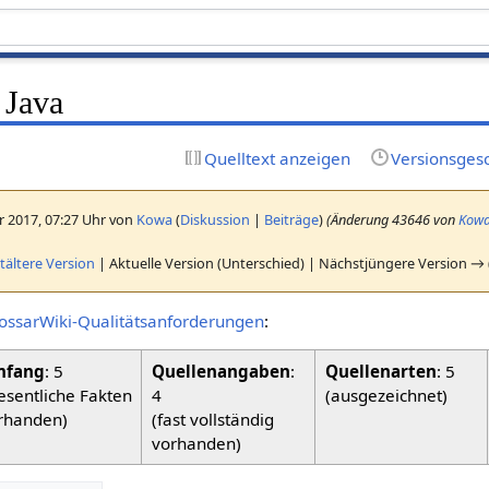
 Java
Quelltext anzeigen
Versionsges
r 2017, 07:27 Uhr von
Kowa
(
Diskussion
|
Beiträge
)
(Änderung 43646 von
Kow
ältere Version
| Aktuelle Version (Unterschied) | Nächstjüngere Version → 
ossarWiki-Qualitätsanforderungen
:
fang
: 5
Quellenangaben
:
Quellenarten
: 5
esentliche Fakten
4
(ausgezeichnet)
rhanden)
(fast vollständig
vorhanden)