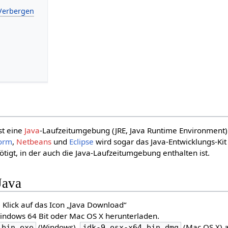
st eine
Java
-Laufzeitumgebung (JRE, Java Runtime Environment)
orm
,
Netbeans
und
Eclipse
wird sogar das Java-Entwicklungs-Kit 
tigt, in der auch die Java-Laufzeitumgebung enthalten ist.
Java
Klick auf das Icon „Java Download“
indows 64 Bit oder Mac OS X herunterladen.
(Windows),
(Mac OS X) a
_bin.exe
jdk-9_osx-x64_bin.dmg