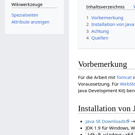
Wikiwerkzeuge
Inhaltsverzeichnis
Spezialseiten
1
Vorbemerkung
Attribute anzeigen
2
Installation von Java
3
Achtung
4
Quellen
Vorbemerkung
Für die Arbeit mit
Tomcat
i
Voraussetzung. Für
WebSt
Java Development Kit) benö
Installation von 
Java SE Downloads
→ 
JDK 1.9 für Windows, W
jdk-9_windows-x64