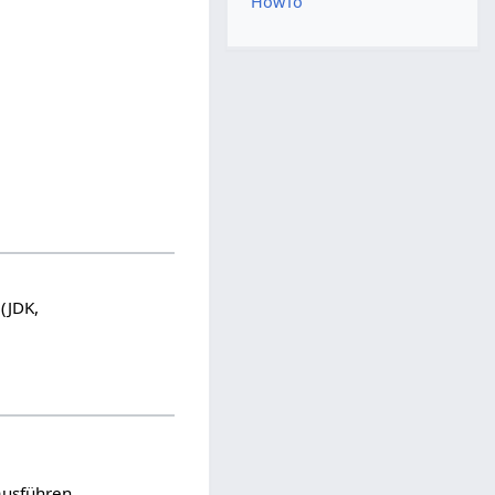
HowTo
(JDK,
usführen.