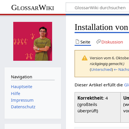
GlossarWiki
Installation von
Seite
Diskussion
Version vom 6. Oktobe
rückgängig gemacht.)
(
Unterschied
)
← Nächst
Navigation
Dieser Artikel erfüllt die
Gl
Hauptseite
Hilfe
Korrektheit
: 4
Um
Impressum
(großteils
(w
Datenschutz
überprüft)
vo