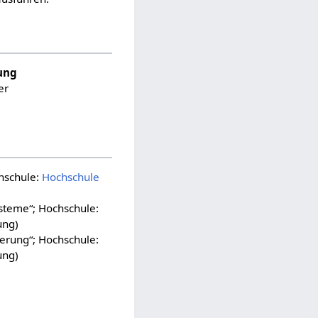
ung
er
hschule:
Hochschule
steme“; Hochschule:
ung)
erung“; Hochschule:
ung)