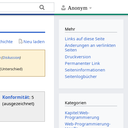
Anonym
Mehr
Links auf diese Seite
chichte
Neu laden
Änderungen an verlinkten
Seiten
Druckversion
a
(
Diskussion
)
Permanenter Link
(Unterschied)
Seiten­­informationen
Seitenlogbücher
Konformität
: 5
Kategorien
(ausgezeichnet)
Kapitel:Web-
Programmierung
Web-Programmierung-