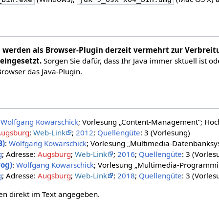
n werden als Browser-Plugin derzeit vermehrt zur
Verbreit
eingesetzt.
Sorgen Sie dafür, dass Ihr Java immer sktuell ist od
Browser das Java-Plugin.
:
Wolfgang Kowarschick
; Vorlesung „Content-Management“; Hoc
Augsburg
;
Web-Link
;
2012
;
Quellengüte
: 3 (Vorlesung)
B)
:
Wolfgang Kowarschick
; Vorlesung „Multimedia-Datenbanksy
g
; Adresse:
Augsburg
;
Web-Link
;
2016
;
Quellengüte
: 3 (Vorles
og)
:
Wolfgang Kowarschick
; Vorlesung „Multimedia-Programmi
g
; Adresse:
Augsburg
;
Web-Link
;
2018
;
Quellengüte
: 3 (Vorles
en direkt im Text angegeben.