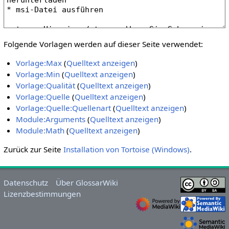
Folgende Vorlagen werden auf dieser Seite verwendet:
Vorlage:Max
(
Quelltext anzeigen
)
Vorlage:Min
(
Quelltext anzeigen
)
Vorlage:Qualität
(
Quelltext anzeigen
)
Vorlage:Quelle
(
Quelltext anzeigen
)
Vorlage:Quelle:Quellenart
(
Quelltext anzeigen
)
Module:Arguments
(
Quelltext anzeigen
)
Module:Math
(
Quelltext anzeigen
)
Zurück zur Seite
Installation von Tortoise (Windows)
.
Datenschutz
Über GlossarWiki
Lizenzbestimmungen