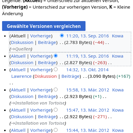
Legende:
(Aktuell)
= Unterschied zur aktuellen Version,
(Vorherige)
= Unterschied zur vorherigen Version,
K
= Kleine
Änderung
Aktuell
Vorherige
11:20, 13. Sep. 2016
Kowa
Diskussion
Beiträge
2.783 Bytes
−44
1
→
Quellen
3
Aktuell
Vorherige
11:19, 13. Sep. 2016
Kowa
.
Diskussion
Beiträge
2.827 Bytes
−263
S
K
Aktuell
Vorherige
14:32, 13. Okt. 2014
e
e
Lawrence
Diskussion
Beiträge
3.090 Bytes
+167
1
p
i
3
t
n
K
Aktuell
Vorherige
15:58, 13. Mär. 2012
Kowa
.
e
e
e
Diskussion
Beiträge
2.923 Bytes
+1
1
O
m
B
i
→
Installation von Tortoise
3
k
b
e
n
Aktuell
Vorherige
15:47, 13. Mär. 2012
Kowa
.
t
e
a
e
Diskussion
Beiträge
2.922 Bytes
−271
M
o
r
r
B
→
Installation von Tortoise
ä
b
2
b
e
Aktuell
Vorherige
15:44, 13. Mär. 2012
Kowa
r
e
0