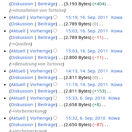
e
a
Diskussion
Beiträge
3.193 Bytes
+404
z
r
1
i
r
→
Installation von Tortoise
2
2
6
t
b
Aktuell
Vorherige
15:19, 16. Sep. 2011
Kowa
0
0
u
e
Diskussion
Beiträge
2.789 Bytes
0
1
1
1
n
i
K
Aktuell
Vorherige
15:03, 16. Sep. 2011
Kowa
6
2
4
g
t
e
Diskussion
Beiträge
2.789 Bytes
−11
.
s
u
i
→
Quellen
S
z
n
n
Aktuell
Vorherige
15:03, 16. Sep. 2011
Kowa
e
u
g
e
Diskussion
Beiträge
2.800 Bytes
−11
p
s
s
B
→
Benutzung von Tortoise
t
a
z
e
Aktuell
Vorherige
14:13, 14. Sep. 2011
Kowa
e
m
u
a
Diskussion
Beiträge
2.811 Bytes
0
1
m
m
s
r
K
Aktuell
Vorherige
11:19, 14. Sep. 2011
Kowa
4
b
e
a
b
e
Diskussion
Beiträge
2.811 Bytes
+153
.
n
e
m
e
i
K
Aktuell
Vorherige
15:33, 6. Sep. 2010
Kowa
S
f
r
m
i
n
e
Diskussion
Beiträge
2.658 Bytes
+8
a
e
6
e
2
t
e
i
→
Vorbemerkung
s
p
.
n
0
u
B
n
s
Aktuell
Vorherige
15:32, 6. Sep. 2010
Kowa
f
t
S
1
n
e
e
u
Diskussion
Beiträge
2.650 Bytes
−87
a
e
e
1
g
a
B
n
→
Vorbemerkung
s