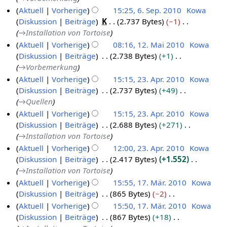
m
p
s
r
e
g
s
Aktuell
Vorherige
15:25, 6. Sep. 2010
Kowa
b
t
z
b
a
u
Diskussion
Beiträge
K
2.737 Bytes
−1
e
e
u
e
r
n
→
Installation von Tortoise
r
m
s
i
b
g
Aktuell
Vorherige
08:16, 12. Mai 2010
Kowa
2
b
a
t
e
Diskussion
Beiträge
2.738 Bytes
+1
1
0
e
m
u
i
→
Vorbemerkung
2
m
1
r
n
t
Aktuell
Vorherige
15:15, 23. Apr. 2010
Kowa
.
e
1
2
g
u
Diskussion
Beiträge
2.737 Bytes
+49
2
M
n
0
s
n
→
Quellen
3
f
a
1
z
g
Aktuell
Vorherige
15:15, 23. Apr. 2010
Kowa
a
.
i
0
u
s
Diskussion
Beiträge
2.688 Bytes
+271
s
A
2
s
z
→
Installation von Tortoise
s
p
0
a
u
u
Aktuell
Vorherige
12:00, 23. Apr. 2010
Kowa
r
1
m
s
n
Diskussion
Beiträge
2.417 Bytes
+1.552
i
0
m
a
g
→
Installation von Tortoise
l
e
m
Aktuell
Vorherige
15:55, 17. Mär. 2010
Kowa
n
2
m
Diskussion
Beiträge
865 Bytes
−2
1
f
0
e
K
Aktuell
Vorherige
15:50, 17. Mär. 2010
Kowa
7
a
n
1
e
Diskussion
Beiträge
867 Bytes
+18
s
.
f
0
i