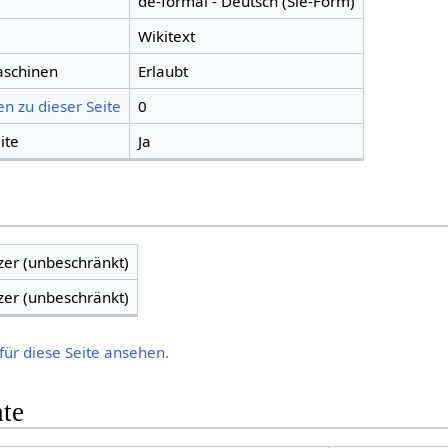
de-formal - Deutsch (Sie-Form)
Wikitext
aschinen
Erlaubt
n zu dieser Seite
0
ite
Ja
zer (unbeschränkt)
zer (unbeschränkt)
für diese Seite ansehen.
hte