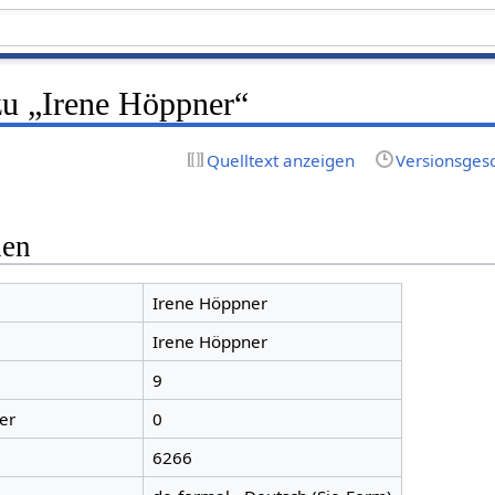
zu „Irene Höppner“
Quelltext anzeigen
Versionsges
nen
Irene Höppner
Irene Höppner
9
er
0
6266