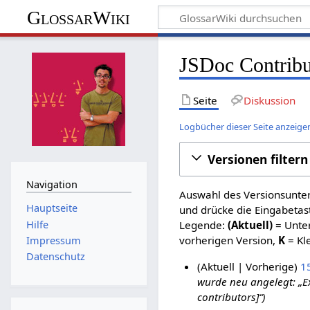
GlossarWiki
JSDoc Contribu
Seite
Diskussion
Logbücher dieser Seite anzeige
Versionen filtern
Navigation
Auswahl des Versionsunter
Hauptseite
und drücke die Eingabetas
Hilfe
Legende:
(Aktuell)
= Unter
vorherigen Version,
K
= Kl
Impressum
Datenschutz
Aktuell
Vorherige
1
wurde neu angelegt: „Ex
1
contributors]“
4