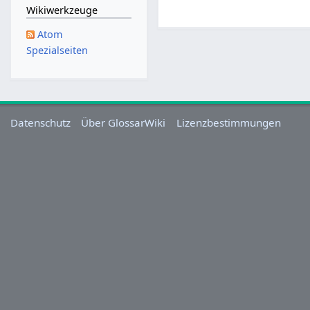
.
Wikiwerkzeuge
M
Atom
ä
Spezialseiten
r
z
2
0
2
Datenschutz
Über GlossarWiki
Lizenzbestimmungen
3