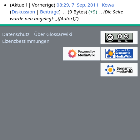
Aktuell
Vorherige
08:29, 7. Sep. 2011
Kowa
Diskussion
Beiträge
9 Bytes
+9
Die Seite
7
wurde neu angelegt: „{{Autor}}“
.
S
e
Datenschutz
Über GlossarWiki
p
Lizenzbestimmungen
t
e
m
b
e
r
2
0
1
1