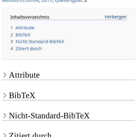
webstorm.html
;
2017
;
Quellengüte
: 3
Inhaltsverzeichnis
1
Attribute
2
BibTeX
3
Nicht-Standard-BibTeX
4
Zitiert durch
Attribute
BibTeX
Nicht-Standard-BibTeX
Zitiert durch