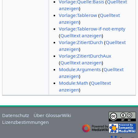
Vorlage:Quelle:Basis
(
Quelltext
anzeigen
)
Vorlage:Tablerow
(
Quelltext
anzeigen
)
Vorlage:Tablerow-if-not-empty
(
Quelltext anzeigen
)
Vorlage:ZitiertDurch
(
Quelltext
anzeigen
)
Vorlage:ZitiertDurchAux
(
Quelltext anzeigen
)
Module:Arguments
(
Quelltext
anzeigen
)
Module:Math
(
Quelltext
anzeigen
)
Datenschutz
Über GlossarWiki
Lizenzbestimmungen