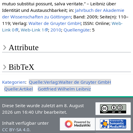
mutuo substitui possunt, salva veritate.“ – Leibniz über
Identität und Austauschbarkeit; in:
Jahrbuch der Akademie
der Wissenschaften zu Göttingen
; Band: 2009; Seite(n): 110–
119; Verlag:
Walter de Gruyter GmbH
; ISSN: Online;
Web-
Link 0
,
Web-Link 1
;
2010
;
Quellengüte
: 5
Attribute
BibTeX
Kategorien
:
Quelle:Verlag:Walter de Gruyter GmbH
Quelle:Artikel
Gottfried Wilhelm Leibniz
Diese Seite wurde zuletzt am 8. August
2026 um 16:40 Uhr bearbeitet.
Inhalt verfügbar unter
CC BY-SA 4.0
.