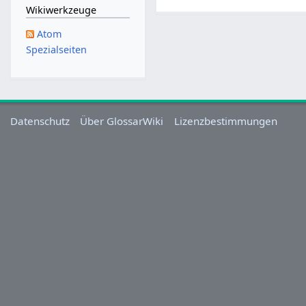
.
Wikiwerkzeuge
S
Atom
e
Spezialseiten
p
t
e
m
b
Datenschutz
Über GlossarWiki
Lizenzbestimmungen
e
r
2
0
1
1