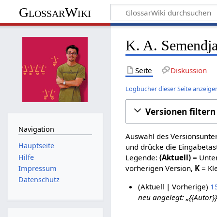
GlossarWiki
K. A. Semendja
Seite
Diskussion
Logbücher dieser Seite anzeige
Versionen filtern
Navigation
Auswahl des Versionsunter
Hauptseite
und drücke die Eingabetas
Hilfe
Legende:
(Aktuell)
= Unter
vorherigen Version,
K
= Kl
Impressum
Datenschutz
Aktuell
Vorherige
1
neu angelegt: „{{Autor}}
1
4