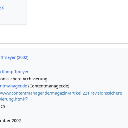
eX
fmeyer (2002)
ch Kampffmeyer
ionssichere Archivierung
entmanager.de
(Contentmanager.de)
//www.contentmanager.de/magazin/artikel 221 revisionssichere
vierung.html
sch
ember 2002