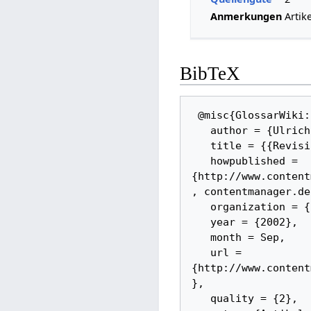
Anmerkungen
Artik
BibTeX
 @misc{GlossarWiki:Kampffmeyer:2002, 

   author = {Ulrich Kampffmeyer}, 

   title = {{Revisionssichere Archivierung}}, 

   howpublished = 
{http://www.content
, contentmanager.de}
   organization = {contentmanager.de}, 

   year = {2002}, 

   month = Sep, 

   url = 
{http://www.content
}, 

   quality = {2}, 
