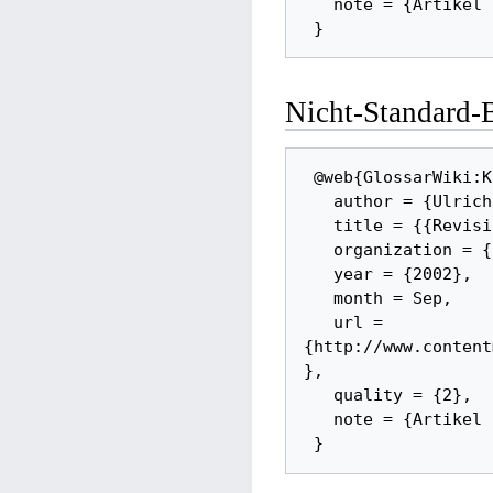
   note = {Artikel über Revisionssicherheit}

Nicht-Standard
 @web{GlossarWiki:Kampffmeyer:2002:ext, 

   author = {Ulrich Kampffmeyer}, 

   title = {{Revisionssichere Archivierung}}, 

   organization = {contentmanager.de}, 

   year = {2002}, 

   month = Sep, 

   url = 
{http://www.content
}, 

   quality = {2}, 

   note = {Artikel über Revisionssicherheit}
