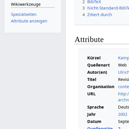
2
BibTeX
Wikiwerkzeuge
3
Nicht-Standard-BibT
Spezialseiten
4
Zitiert durch
Attribute anzeigen
Attribute
Kürzel
Kampf
Quellenart
Web
Autor(en)
Ulri
Titel
Revis
Organisation
cont
URL
http:
archi
Sprache
Deut
Jahr
2002
Datum
Sept
Quellengüte
2