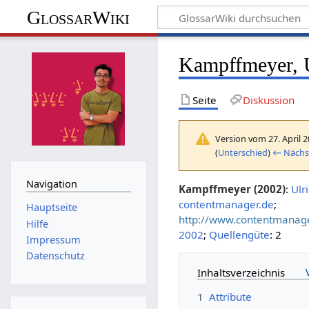
GlossarWiki
Kampffmeyer, U
Seite
Diskussion
Version vom 27. April 
(
Unterschied
)
← Nächst
Navigation
Kampffmeyer (2002)
:
Ulr
contentmanager.de
;
Hauptseite
http://www.contentmanager
Hilfe
2002
;
Quellengüte
: 2
Impressum
Datenschutz
Inhaltsverzeichnis
1
Attribute