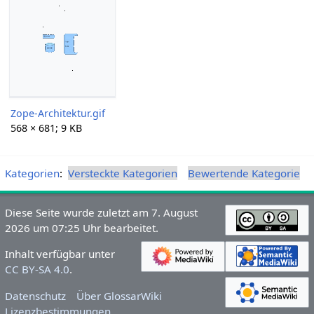
Zope-Architektur.gif
568 × 681; 9 KB
Kategorien
:
Versteckte Kategorien
Bewertende Kategorie
Diese Seite wurde zuletzt am 7. August
2026 um 07:25 Uhr bearbeitet.
Inhalt verfügbar unter
CC BY-SA 4.0
.
Datenschutz
Über GlossarWiki
Lizenzbestimmungen