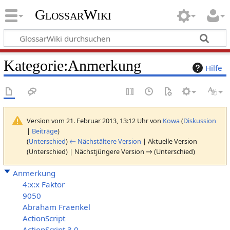
GlossarWiki
Kategorie
:
Anmerkung
Hilfe
Version vom 21. Februar 2013, 13:12 Uhr von
Kowa
(
Diskussion
|
Beiträge
)
(
Unterschied
)
← Nächstältere Version
| Aktuelle Version
(Unterschied) | Nächstjüngere Version → (Unterschied)
Anmerkung
4:x:x Faktor
9050
Abraham Fraenkel
ActionScript
ActionScript 3.0