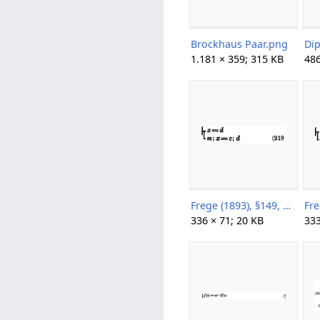
Brockhaus Paar.png
1.181 × 359; 315 KB
486
Frege (1893), §149, S185, 219.png
336 × 71; 20 KB
333