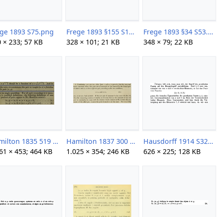
ege 1893 S75.png
Frege 1893 §155 S195 251.png
Frege 1893 §34 S53.png
 × 233; 57 KB
328 × 101; 21 KB
348 × 79; 22 KB
Hamilton 1835 519 ordered pair.png
Hamilton 1837 300 paaraxiom.png
Hausdorff 1914 S32.png
61 × 453; 464 KB
1.025 × 354; 246 KB
626 × 225; 128 KB