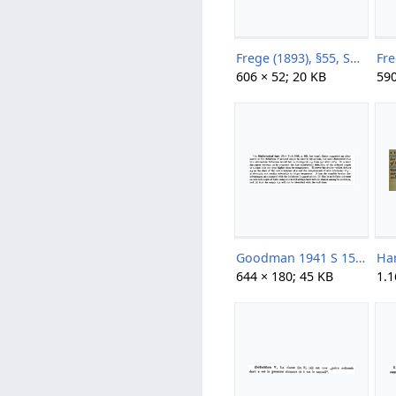
Frege (1893), §55, S75.png
Fr
606 × 52; 20 KB
590
Goodman 1941 S 150.png
644 × 180; 45 KB
1.1