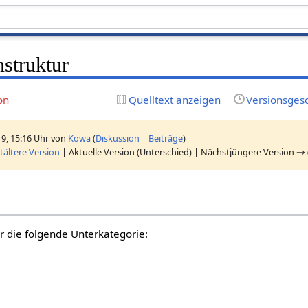
struktur
on
Quelltext anzeigen
Versionsges
19, 15:16 Uhr von
Kowa
(
Diskussion
|
Beiträge
)
ältere Version
| Aktuelle Version (Unterschied) | Nächstjüngere Version → 
r die folgende Unterkategorie: