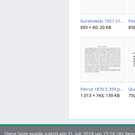
Kuratowski 1921 S171.png
Pea
693 × 60; 20 KB
858
Peirce 1870 S 359.png
1.013 × 743; 139 KB
750
Diese Seite wurde zuletzt am 31. Juli 2019 um 15:16 Uhr bear