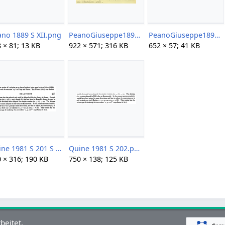
no 1889 S XII.png
PeanoGiuseppe1897a.png
PeanoGiuseppe1897b.png
 × 81; 13 KB
922 × 571; 316 KB
652 × 57; 41 KB
Quine 1981 S 201 S 202.png
Quine 1981 S 202.png
 × 316; 190 KB
750 × 138; 125 KB
beitet.