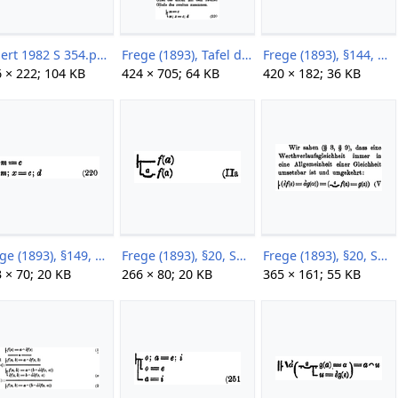
Dipert 1982 S 354.png
Frege (1893), Tafel der wichtigeren Lehrsaetze, S248.png
Frege (1893), §144, S179.png
 × 222; 104 KB
424 × 705; 64 KB
420 × 182; 36 KB
Frege (1893), §149, S185, 220.png
Frege (1893), §20, S35.png
Frege (1893), §20, S36.png
 × 70; 20 KB
266 × 80; 20 KB
365 × 161; 55 KB