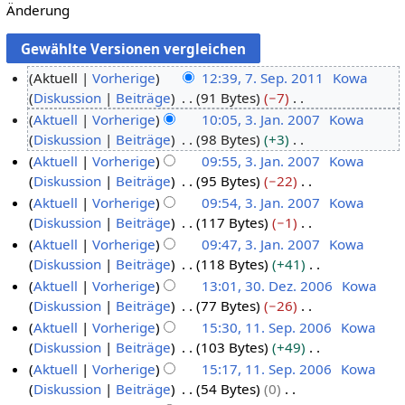
Änderung
Aktuell
Vorherige
12:39, 7. Sep. 2011
Kowa
Diskussion
Beiträge
91 Bytes
−7
7
K
Aktuell
Vorherige
10:05, 3. Jan. 2007
Kowa
.
e
Diskussion
Beiträge
98 Bytes
+3
S
3
i
K
Aktuell
Vorherige
09:55, 3. Jan. 2007
Kowa
e
.
n
e
Diskussion
Beiträge
95 Bytes
−22
p
J
e
i
K
Aktuell
Vorherige
09:54, 3. Jan. 2007
Kowa
t
a
B
n
e
Diskussion
Beiträge
117 Bytes
−1
e
n
e
e
i
K
Aktuell
Vorherige
09:47, 3. Jan. 2007
Kowa
m
u
a
B
n
e
Diskussion
Beiträge
118 Bytes
+41
b
a
r
e
e
i
K
Aktuell
Vorherige
13:01, 30. Dez. 2006
Kowa
e
r
b
a
B
n
e
Diskussion
Beiträge
77 Bytes
−26
r
2
3
e
r
e
e
i
K
Aktuell
Vorherige
15:30, 11. Sep. 2006
Kowa
2
0
0
i
b
a
B
n
e
Diskussion
Beiträge
103 Bytes
+49
0
0
.
1
t
e
r
e
e
i
K
Aktuell
Vorherige
15:17, 11. Sep. 2006
Kowa
1
7
D
1
u
i
b
a
B
n
e
Diskussion
Beiträge
54 Bytes
0
1
e
.
n
t
e
r
e
e