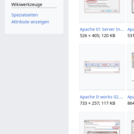
Wikiwerkzeuge
Spezialseiten
Attribute anzeigen
Apache 01 Server Information.png
526 × 405; 120 KB
531
Apache It works 02.png
733 × 257; 117 KB
864