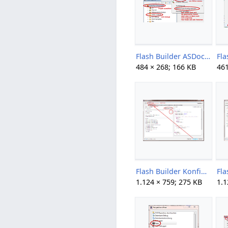
Flash Builder ASDoc 05.png
484 × 268; 166 KB
461
Flash Builder Konfiguration 03.png
1.124 × 759; 275 KB
1.1