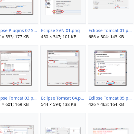
Eclipse Plugins 02 Subclipse 02.png
Eclipse SVN 01.png
Eclipse Tomcat 01.png
 × 533; 177 KB
450 × 347; 101 KB
686 × 304; 143 KB
Eclipse Tomcat 03.png
Eclipse Tomcat 04.png
Eclipse Tomcat 05.png
 × 601; 169 KB
544 × 594; 138 KB
426 × 463; 164 KB