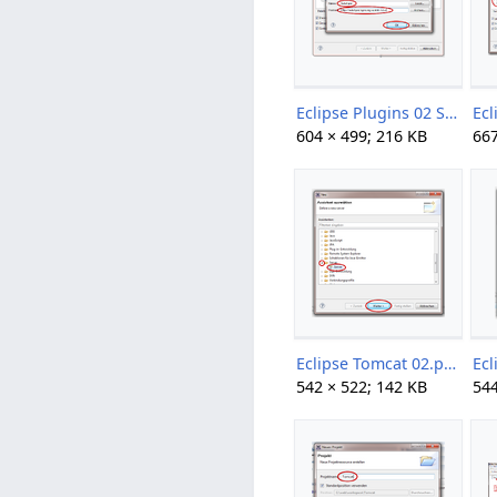
Eclipse Plugins 02 Subclipse 01.png
604 × 499; 216 KB
667
Eclipse Tomcat 02.png
542 × 522; 142 KB
544