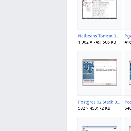
Netbeans Tomcat 04.png
Pg
1.062 × 749; 506 KB
416
Postgres 02 Stack Builder.png
582 × 453; 72 KB
640