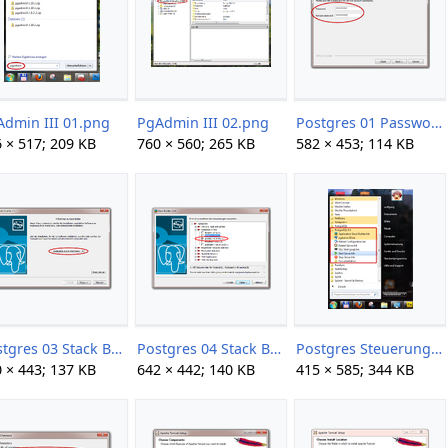
Admin III 01.png
PgAdmin III 02.png
Postgres 01 Password.png
 × 517; 209 KB
760 × 560; 265 KB
582 × 453; 114 KB
Postgres 03 Stack Builder.png
Postgres 04 Stack Builder.png
Postgres Steuerung.png
 × 443; 137 KB
642 × 442; 140 KB
415 × 585; 344 KB