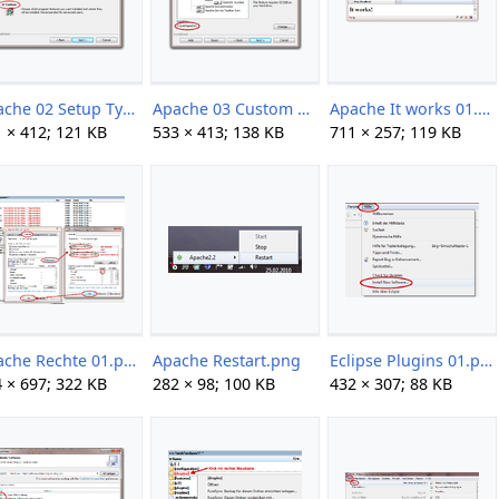
Apache 02 Setup Type.png
Apache 03 Custom Setup.png
Apache It works 01.png
 × 412; 121 KB
533 × 413; 138 KB
711 × 257; 119 KB
Apache Rechte 01.png
Apache Restart.png
Eclipse Plugins 01.png
 × 697; 322 KB
282 × 98; 100 KB
432 × 307; 88 KB