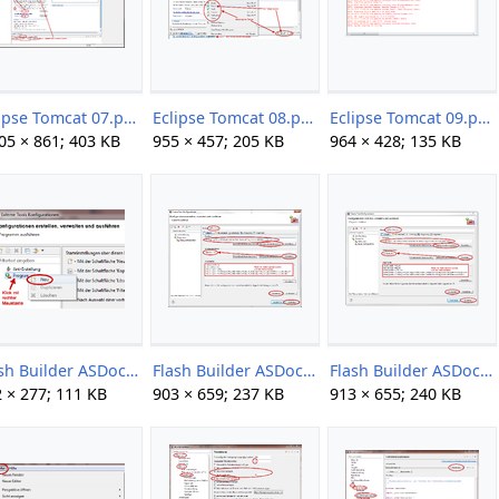
Eclipse Tomcat 07.png
Eclipse Tomcat 08.png
Eclipse Tomcat 09.png
05 × 861; 403 KB
955 × 457; 205 KB
964 × 428; 135 KB
Flash Builder ASDoc 02.png
Flash Builder ASDoc 03.png
Flash Builder ASDoc 04.png
 × 277; 111 KB
903 × 659; 237 KB
913 × 655; 240 KB