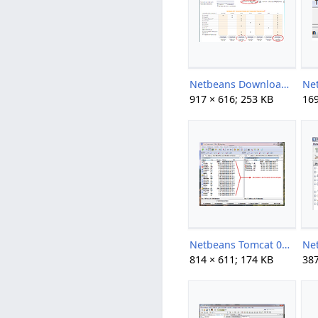
Netbeans Download.png
917 × 616; 253 KB
169
Netbeans Tomcat 00.png
814 × 611; 174 KB
387