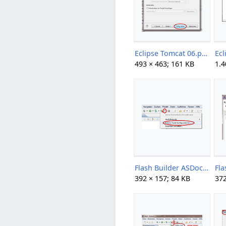
Eclipse Tomcat 06.png
493 × 463; 161 KB
1.4
Flash Builder ASDoc 01.png
392 × 157; 84 KB
372