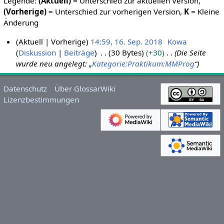
Legende:
(Aktuell)
= Unterschied zur aktuellen Version,
(Vorherige)
= Unterschied zur vorherigen Version,
K
= Kleine
Änderung
Aktuell
Vorherige
14:59, 16. Sep. 2018
Kowa
Diskussion
Beiträge
30 Bytes
+30
Die Seite
1
wurde neu angelegt: „
Kategorie:Praktikum:MMProg
“
6
.
S
Datenschutz
Über GlossarWiki
e
Lizenzbestimmungen
p
t
e
m
b
e
r
2
0
1