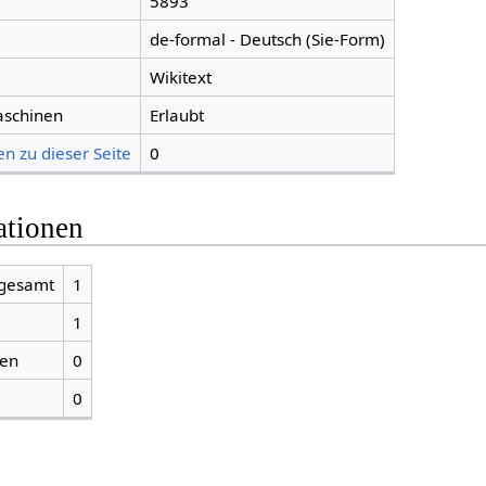
5893
de-formal - Deutsch (Sie-Form)
Wikitext
aschinen
Erlaubt
n zu dieser Seite
0
ationen
sgesamt
1
1
ien
0
0