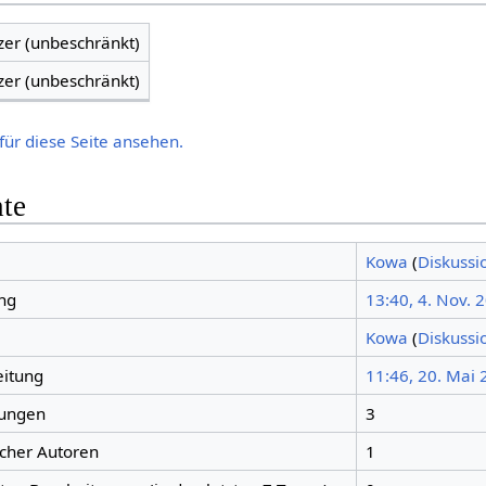
zer (unbeschränkt)
zer (unbeschränkt)
für diese Seite ansehen.
hte
Kowa
(
Diskussi
ng
13:40, 4. Nov. 
Kowa
(
Diskussi
eitung
11:46, 20. Mai
tungen
3
icher Autoren
1