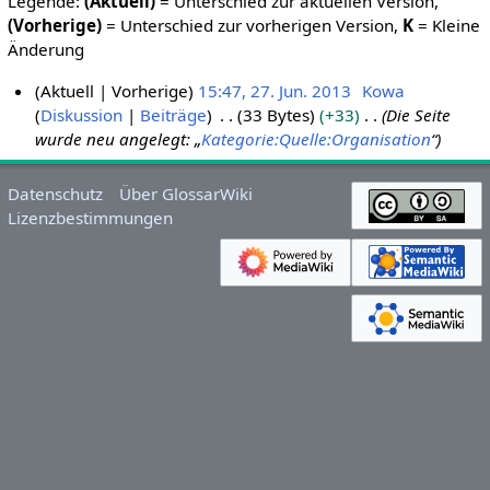
Legende:
(Aktuell)
= Unterschied zur aktuellen Version,
(Vorherige)
= Unterschied zur vorherigen Version,
K
= Kleine
Änderung
Aktuell
Vorherige
15:47, 27. Jun. 2013
Kowa
Diskussion
Beiträge
33 Bytes
+33
Die Seite
2
wurde neu angelegt: „
Kategorie:Quelle:Organisation
“
7
.
J
Datenschutz
Über GlossarWiki
u
Lizenzbestimmungen
n
i
2
0
1
3