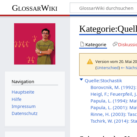
GlossarWiki
Kategorie
:
Quell
Kategorie
Diskussi
Version vom 20. Mai 20
(
Unterschied
)
← Nächst
Quelle:Stochastik
Navigation
Borovcnik, M. (1992)
Hauptseite
Heigl, F.; Feuerpfeil, 
Hilfe
Papula, L. (1994): M
Impressum
Papula, L. (2001): M
Datenschutz
Rinne, H. (2003): Tas
Tschirk, W. (2014): St