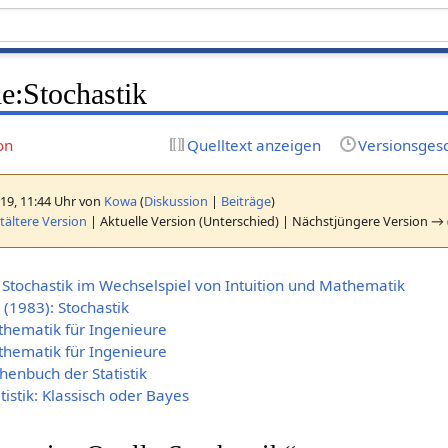
e:Stochastik
on
Quelltext anzeigen
Versionsges
19, 11:44 Uhr von
Kowa
(
Diskussion
|
Beiträge
)
ältere Version
| Aktuelle Version (Unterschied) | Nächstjüngere Version → 
: Stochastik im Wechselspiel von Intuition und Mathematik
J. (1983): Stochastik
athematik für Ingenieure
athematik für Ingenieure
chenbuch der Statistik
atistik: Klassisch oder Bayes