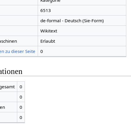
Kategorie
6513
de-formal - Deutsch (Sie-Form)
Wikitext
aschinen
Erlaubt
n zu dieser Seite
0
ationen
sgesamt
0
0
ien
0
0