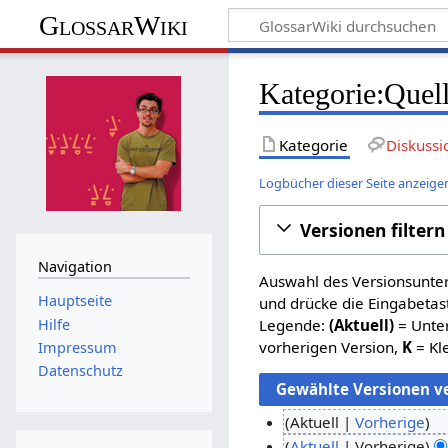
GlossarWiki
Kategorie:Quell
Kategorie
Diskussi
Logbücher dieser Seite anzeige
Versionen filtern
Navigation
Auswahl des Versionsunter
Hauptseite
und drücke die Eingabetas
Hilfe
Legende:
(Aktuell)
= Unter
vorherigen Version,
K
= Kl
Impressum
Datenschutz
Aktuell
Vorherige
K
2
Aktuell
Vorherige