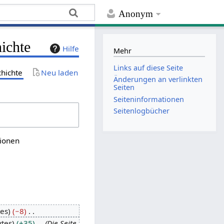
Anonym
hichte
Hilfe
Mehr
Links auf diese Seite
chichte
Neu laden
Änderungen an verlinkten
Seiten
Seiten­­informationen
Seitenlogbücher
sionen
tes
−8
ytes
+35
Die Seite