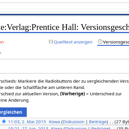
e:Verlag:Prentice Hall: Versionsgesc
on
Quelltext anzeigen
Versionsges
n
schieds: Markiere die Radiobuttons der zu vergleichenden Ver
te oder die Schaltfläche am unteren Rand.
schied zur aktuellen Version,
(Vorherige)
= Unterschied zur
eine Änderung
11:03, 2. Mai 2015
Kowa
Diskussion
Beiträge
27 By
15:21, 27. Jun. 2013
Kowa
Diskussion
Beiträge
35 B