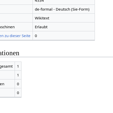
4534
de-formal - Deutsch (Sie-Form)
Wikitext
aschinen
Erlaubt
n zu dieser Seite
0
ationen
sgesamt
1
1
ien
0
0