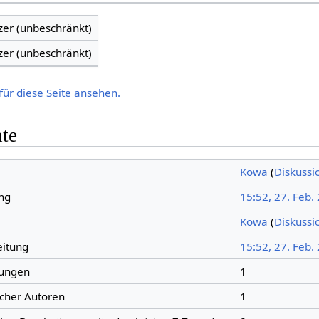
zer (unbeschränkt)
zer (unbeschränkt)
für diese Seite ansehen.
hte
Kowa
(
Diskussi
ng
15:52, 27. Feb.
Kowa
(
Diskussi
eitung
15:52, 27. Feb.
tungen
1
icher Autoren
1