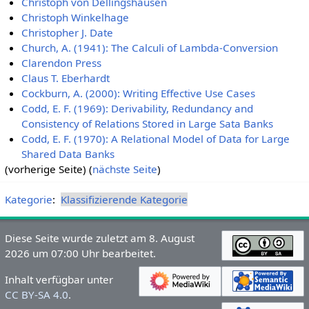
Christoph von Dellingshausen
Christoph Winkelhage
Christopher J. Date
Church, A. (1941): The Calculi of Lambda-Conversion
Clarendon Press
Claus T. Eberhardt
Cockburn, A. (2000): Writing Effective Use Cases
Codd, E. F. (1969): Derivability, Redundancy and
Consistency of Relations Stored in Large Sata Banks
Codd, E. F. (1970): A Relational Model of Data for Large
Shared Data Banks
(vorherige Seite) (
nächste Seite
)
Kategorie
:
Klassifizierende Kategorie
Diese Seite wurde zuletzt am 8. August
2026 um 07:00 Uhr bearbeitet.
Inhalt verfügbar unter
CC BY-SA 4.0
.