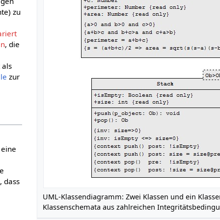
igen
te) zu
riert
en
, die
 als
le
zur
.
 eine
ie
, dass
UML-Klassendiagramm: Zwei Klassen und ein Klasse
Klassenschemata aus zahlreichen Integritätsbeding