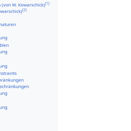
[
1
]
n (von W. Kowarschick)
[
2
]
owarschick)
naturen
ung
blen
ung
ung
straints
hränkungen
schränkungen
ung
ung