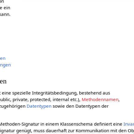
on
e ein
kann.
gen
ungen
ren
t eine spezielle Integritätsbedingung, bestehend aus
ublic, private, protected, internal etc.),
Methodennamen
,
zugehörigen
Datentypen
sowie den Datentypen der
Methoden-Signatur in einem Klassenschema definiert eine
Inva
Signatur genügt, muss dauerhaft zur Kommunikation mit den Ob