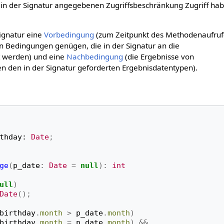
 in der Signatur angegebenen Zugriffsbeschränkung Zugriff ha
ignatur eine
Vorbedingung
(zum Zeitpunkt des Methodenaufruf
 Bedingungen genügen, die in der Signatur an die
t werden) und eine
Nachbedingung
(die Ergebnisse von
 den in der Signatur geforderten Ergebnisdatentypen).
thday
:
Date
;
ge
(
p_date
:
Date
=
null
):
int
ull
)
Date
();
birthday
.
month
>
p_date
.
month
)
birthday
.
month
=
p_date
.
month
)
&&