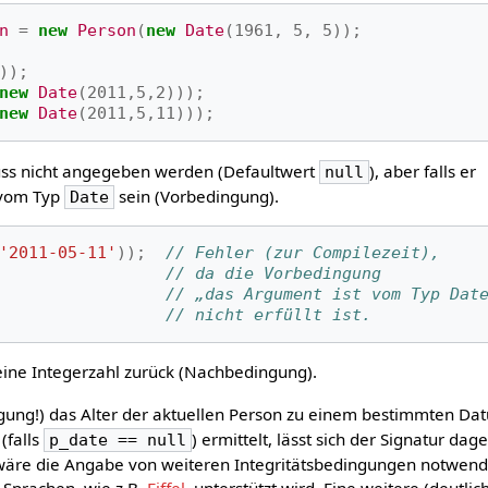
n
=
new
Person
(
new
Date
(
1961
,
5
,
5
));
));
new
Date
(
2011
,
5
,
2
)));
new
Date
(
2011
,
5
,
11
)));
ss nicht angegeben werden (Defaultwert
), aber falls er
null
 vom Typ
sein (Vorbedingung).
Date
'2011-05-11'
));
// Fehler (zur Compilezeit), 
// da die Vorbedingung 
// „das Argument ist vom Typ Dat
// nicht erfüllt ist.
 eine Integerzahl zurück (Nachbedingung).
ung!) das Alter der aktuellen Person zu einem bestimmten Da
(falls
) ermittelt, lässt sich der Signatur da
p_date == null
wäre die Angabe von weiteren Integritätsbedingungen notwend
Sprachen, wie z.B.
Eiffel
, unterstützt wird. Eine weitere (deutlic