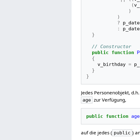
(
v_
)
)
?
p_date
:
p_date
}
// Constructor
public
function 
P
{
v_birthday
=
p_
}
}
Jedes Personenobjekt, d.h
zur Verfügung,
age
public
function 
age
auf die jedes (
) a
public