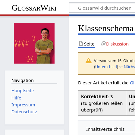
GlossarWiki
Klassenschema
Seite
Diskussion
Version vom 16. Oktob
(
Unterschied
)
← Nächst
Navigation
Dieser Artikel erfüllt die
Gl
Hauptseite
Korrektheit
: 3
Um
Hilfe
(zu größeren Teilen
(u
Impressum
überprüft)
fe
Datenschutz
Inhaltsverzeichnis