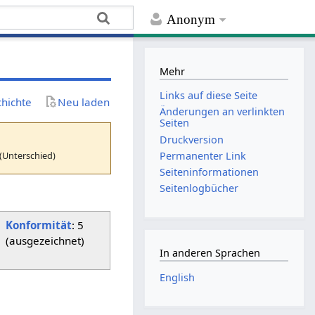
Anonym
Mehr
Links auf diese Seite
chichte
Neu laden
Änderungen an verlinkten
Seiten
Druckversion
(Unterschied)
Permanenter Link
Seiten­­informationen
Seitenlogbücher
Konformität
: 5
(ausgezeichnet)
In anderen Sprachen
English