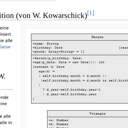
[
1
]
ition (von W. Kowarschick)
 eine
finiert
die alle
lasse
W.
ende
eine
ie alle
alle in