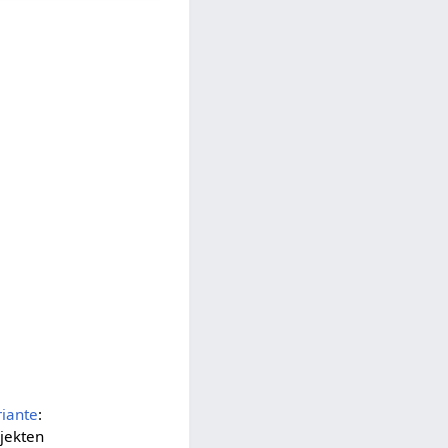
riante
:
jekten