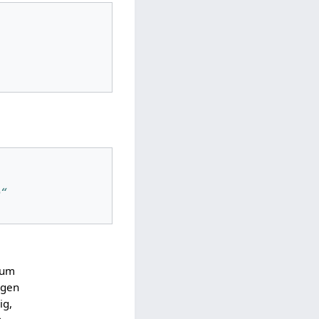
e“
tum
gegen
ig,
h