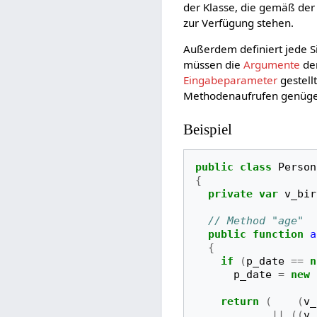
der Klasse, die gemäß der
zur Verfügung stehen.
Außerdem definiert jede S
müssen die
Argumente
den
Eingabeparameter
gestell
Methodenaufrufen genügen
Beispiel
public
class
Person
{
private
var
v_bir
// Method "age"
public
function 
a
{
if
(
p_date
==
n
p_date
=
new
return
(
(
v_
||
((
v_