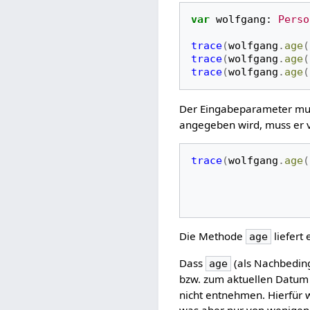
var
wolfgang
:
Perso
trace
(
wolfgang
.
age
(
trace
(
wolfgang
.
age
(
trace
(
wolfgang
.
age
(
Der Eingabeparameter mu
angegeben wird, muss er
trace
(
wolfgang
.
age
(
Die Methode
liefert
age
Dass
(als Nachbeding
age
bzw. zum aktuellen Datum 
nicht entnehmen. Hierfür 
was aber nur von wenigen 