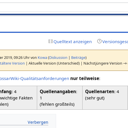
Quelltext anzeigen
Versionsges
er 2019, 09:26 Uhr von
Kowa
(
Diskussion
|
Beiträge
)
ältere Version
| Aktuelle Version (Unterschied) | Nächstjüngere Version → 
ossarWiki-Qualitätsanforderungen
nur teilweise
:
fang
: 4
Quellenangaben
:
Quellenarten
: 4
nwichtige Fakten
1
(sehr gut)
hlen)
(fehlen großteils)