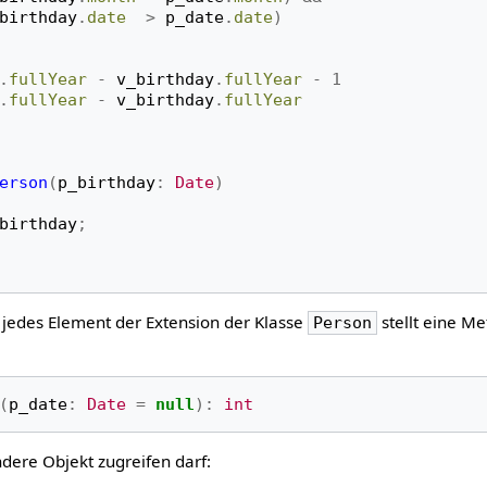
birthday
.
date
>
p_date
.
date
)
.
fullYear
-
v_birthday
.
fullYear
-
1
.
fullYear
-
v_birthday
.
fullYear
erson
(
p_birthday
:
Date
)
birthday
;
. jedes Element der Extension der Klasse
stellt eine M
Person
(
p_date
:
Date
=
null
):
int
ndere Objekt zugreifen darf: