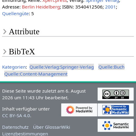
Einführung; Reihe:
Xpert.press
; Verlag:
Springer Verlag
;
Adresse:
Berlin Heidelberg
; ISBN: 3540412506;
2001
;
Quellengüte
: 5
Attribute
BibTeX
Kategorien
:
Quelle:Verlag:Springer-Verlag
Quelle:Buch
Quelle:Content-Management
Diese Seite wurde zuletzt am 6. August
2026 um 11:43 Uhr bearbeitet.
Inhalt verfügbar unter
CC BY-SA 4.0
.
Datenschutz
Über GlossarWiki
Lizenzbestimmungen