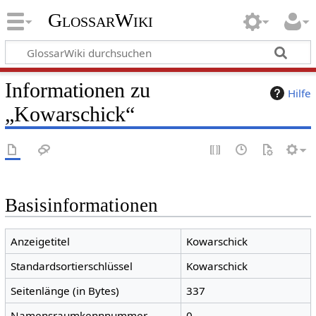
GlossarWiki
Informationen zu
Hilfe
„Kowarschick“
Basisinformationen
Anzeigetitel
Kowarschick
Standardsortierschlüssel
Kowarschick
Seitenlänge (in Bytes)
337
Namensraumkennnummer
0