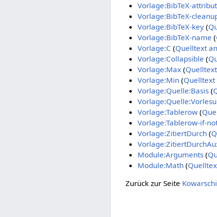
Vorlage:BibTeX-attribu
Vorlage:BibTeX-cleanu
Vorlage:BibTeX-key
(
Qu
Vorlage:BibTeX-name
(
Vorlage:C
(
Quelltext a
Vorlage:Collapsible
(
Qu
Vorlage:Max
(
Quelltex
Vorlage:Min
(
Quelltext
Vorlage:Quelle:Basis
(
Q
Vorlage:Quelle:Vorles
Vorlage:Tablerow
(
Quel
Vorlage:Tablerow-if-no
Vorlage:ZitiertDurch
(
Q
Vorlage:ZitiertDurchAu
Module:Arguments
(
Qu
Module:Math
(
Quelltex
Zurück zur Seite
Kowarschi