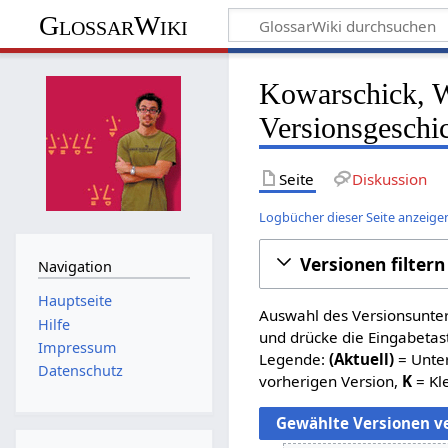
GlossarWiki
Kowarschick, 
Versionsgeschi
Seite
Diskussion
Logbücher dieser Seite anzeige
Versionen filtern
Navigation
Hauptseite
Auswahl des Versionsunter
Hilfe
und drücke die Eingabetas
Impressum
Legende:
(Aktuell)
= Unter
Datenschutz
vorherigen Version,
K
= Kl