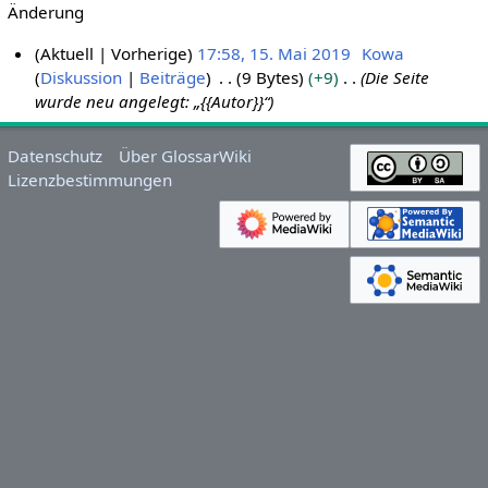
Änderung
Aktuell
Vorherige
17:58, 15. Mai 2019
Kowa
Diskussion
Beiträge
9 Bytes
+9
Die Seite
1
wurde neu angelegt: „{{Autor}}“
5
.
M
Datenschutz
Über GlossarWiki
a
Lizenzbestimmungen
i
2
0
1
9