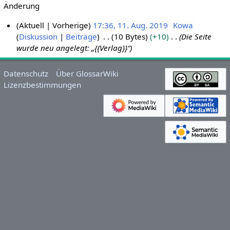
Änderung
Aktuell
Vorherige
17:36, 11. Aug. 2019
Kowa
Diskussion
Beiträge
10 Bytes
+10
Die Seite
1
wurde neu angelegt: „{{Verlag}}“
1
.
A
Datenschutz
Über GlossarWiki
u
Lizenzbestimmungen
g
u
s
t
2
0
1
9